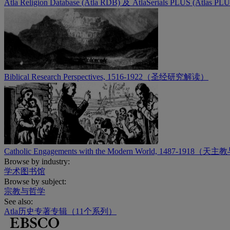
Atla Religion Database (Atla RDB) 及 AtlaSerials PLUS (Atlas PL
Biblical Research Perspectives, 1516-1922（圣经研究解读）
Catholic Engagements with the Modern World, 1487-1
Browse by industry:
学术图书馆
Browse by subject:
宗教与哲学
See also:
Atla历史专著专辑（11个系列）