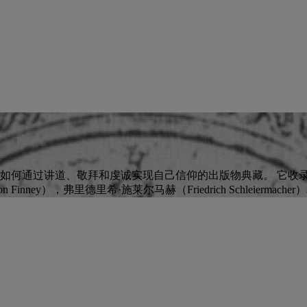
y, 1559-1919是反映了基督徒如何通过讲道、敬拜和虔诚实现自己信仰的出版
n Finney），弗里德里希·施莱尔马赫（Friedrich Schleiermache