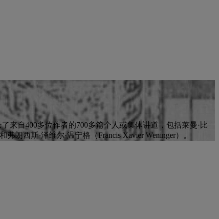
物典藏。 它收录了来自400多位作者的700多篇个人或集体讲道，包括莱曼·比
r）和弗朗西斯·泽维尔·温宁格（Francis Xavier Weninger）。