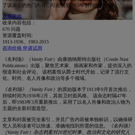
了该杂志的热门内容，可追溯至1913年创刊的第一期，
观看视频
收录内容包括：
670
问题
资源覆盖时间:
1913-1936、1983-2015
咨询价格
申请试用
《名利场》（
Vanity Fair
）由康德纳斯特出版社（Conde Nast
Publications）出版，聚焦艺术家、插画家和作家，提供深入的
报道和社会评论。 该档案馆从爵士时代开始，记录了流行文
化、时尚、名人肖像和政治等多个领域。
《名利场》（Vanity Fair）
的原始版本于1913年9月首次推出，
持续时间为1936年2月，其前卫封面风格。
该杂志时隔47年
后，即1983年3月重新推出，采用了以名人肖像和政治人物为
主题的全新封面造型。
文章和封面被完全索引，并且广告内容被单独标识，以确保研
究人员和读者可以快速、准确地找到所需的信息。
《名利场》
（Vanity Fair）杂志档案对20世纪时事、政治和文化的研究人