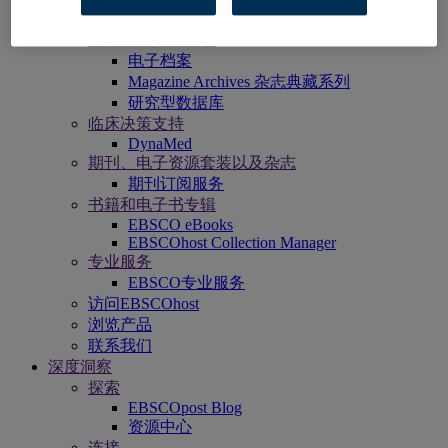
Panorama
Stacks
数据库和典藏档案
电子档案
Magazine Archives 杂志典藏系列
研究型数据库
临床决策支持
DynaMed
期刊、电子资源套装以及杂志
期刊订阅服务
书籍和电子书专辑
EBSCO eBooks
EBSCOhost Collection Manager
专业服务
EBSCO专业服务
访问EBSCOhost
浏览产品
联系我们
深度洞察
探索
EBSCOpost Blog
资源中心
连接