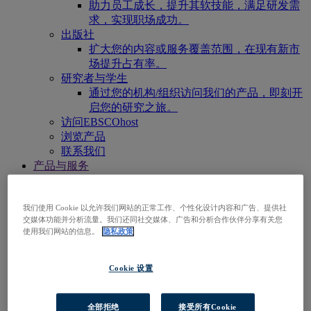
助力员工成长，提升其软技能，满足研发需
求，实现职场成功。
出版社
扩大您的内容或服务覆盖范围，在现有新市
场提升占有率。
研究者与学生
通过您的机构/组织访问我们的产品，即刻开
启您的研究之旅。
访问EBSCOhost
浏览产品
联系我们
产品与服务
技术与发现
BiblioGraph
EBSCO发现服务
我们使用 Cookie 以允许我们网站的正常工作、个性化设计内容和广告、提供社
交媒体功能并分析流量。我们还同社交媒体、广告和分析合作伙伴分享有关您
EBSCO FOLIO
使用我们网站的信息。
隐私政策
EBSCO 移动应用程序
EBSCOadmin
EBSCOhost研究平台
Cookie 设置
Explora
Full Text Finder
EBSCO OpenAthens
全部拒绝
接受所有Cookie