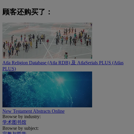
顾客还购买了：
Atla Religion Database (Atla RDB) 及 AtlaSerials PLUS (Atlas
PLUS)
New Testament Abstracts Online
Browse by industry:
学术图书馆
Browse by subject:
宗教与哲学