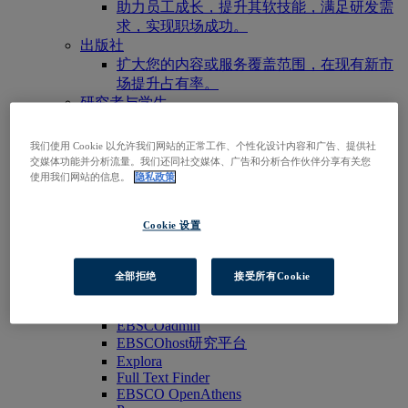
助力员工成长，提升其软技能，满足研发需
求，实现职场成功。
出版社
扩大您的内容或服务覆盖范围，在现有新市
场提升占有率。
研究者与学生
通过您的机构/组织访问我们的产品，即刻开
启您的研究之旅。
我们使用 Cookie 以允许我们网站的正常工作、个性化设计内容和广告、提供社
访问EBSCOhost
交媒体功能并分析流量。我们还同社交媒体、广告和分析合作伙伴分享有关您
浏览产品
使用我们网站的信息。
隐私政策
联系我们
产品与服务
Cookie 设置
技术与发现
BiblioGraph
EBSCO发现服务
全部拒绝
接受所有Cookie
EBSCO FOLIO
EBSCO 移动应用程序
EBSCOadmin
EBSCOhost研究平台
Explora
Full Text Finder
EBSCO OpenAthens