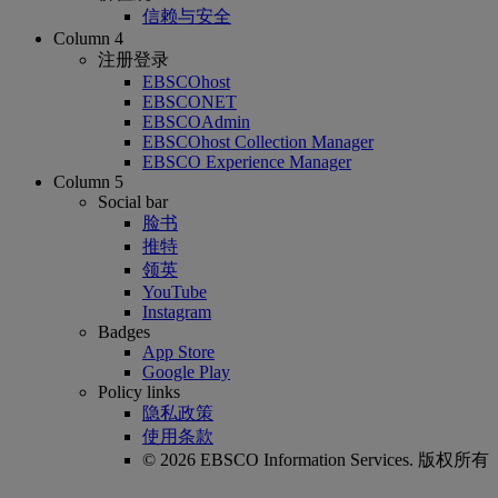
信赖与安全
Column 4
注册登录
EBSCOhost
EBSCONET
EBSCOAdmin
EBSCOhost Collection Manager
EBSCO Experience Manager
Column 5
Social bar
脸书
推特
领英
YouTube
Instagram
Badges
App Store
Google Play
Policy links
隐私政策
使用条款
© 2026 EBSCO Information Services. 版权所有