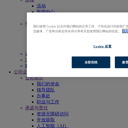
活动
新闻中心
电子月报
学习
我们使用 Cookie 以允许我们网站的正常工作、个性化设计内容
获得更多支持
交媒体、广告和分析合作伙伴分享有关您使用我们网站的信息。
隐
EBSCO学术委员会
宣传物料
Cookie 设置
资源列表
访问EBSCOhost
浏览产品
全部拒绝
接受
联系我们
公司企业
公司简介
我们的使命
领导团队
办事处
职业与工作
承诺与责任
资源无障碍访问
开放获取
人工智能（AI）