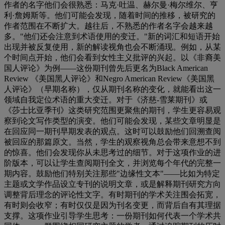
作者的名字他们会很熟悉：马克
·
吐温、赫尔曼
·
梅尔维尔、亨
利
·
詹姆斯等。他们可能会发现，随着时间的推移，被研究的
作者范围在不断扩大。越往后，不熟悉的作者名字会越来越
多。
"
他们还会注意到术语使用的变迁。
"
新的词汇和短语开始
出现并被反复使用，新的解读视角也会不断涌现。例如，从某
个时间点开始，他们会看到女性主义批评的兴起。以《非裔美
国人评论》为例
——
这份期刊曾先后更名为
Black American
Review
《美国黑人评论》和
Negro American Review
《美国黑
人评论》（早期名称），仅从期刊名称的变化，就能看出这一
领域自我定位术语的重大变迁。对于《济慈
-
雪莱期刊》或
《莎士比亚季刊》这类研究范围更聚焦的期刊，学生更容易观
察到论文写作类型的演变。他们可能会发现，某些文章明显是
在回应同一期刊早期发表的观点。这时可以鼓励他们回溯查阅
被回应的那篇原文。当然，学生的观察视角总会带来意想不到
的惊喜。他们会发现你从未思考过的细节。对于这项作业的进
阶版本，可以让学生查阅期刊全文，并浏览每个年代的完整一
期内容。鼓励他们特别关注那些
"
边缘性文本
"——
比如为特定
主题或文学作品设立专刊的说明文章，或是解释期刊研究方向
调整背后理念的评论性文字。有时期刊的学术关注围会拓宽，
有时则会收窄；有时仅仅是因为刊名变更，而背后自有其理据
支撑。这项作业引导学生思考：一份期刊如何代表一个学术共