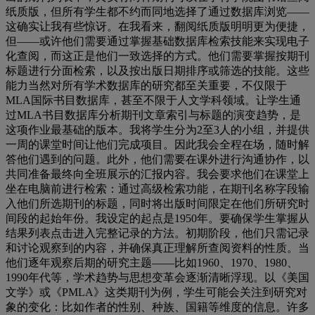
纸质版，但所有学生都不约而同地选择了通过数据库浏览
——
这确实让我有些惊讶。在我看来，翻阅纸质版明明更为便捷，
但
——
或许他们需要通过掌握基础数据库检索技能来实现电子
化查阅，而这正是他们一致选择的方式。他们需要掌握按期刊
标题进行分面检索，以及按出版日期排序或筛选的技能。这些
能力当然对所有学术数据库的研究都至关重要，不仅限于
MLA
国际书目数据库，甚至不限于人文学科领域。让学生通
过
MLA
书目数据库分析期刊文章索引与标题的演变趋势，是
这项作业最基础的版本。我将学生分为
2
至
3
人的小组，并提供
一周的课堂时间让他们完成项目。因此我会全程在场，随时解
答他们遇到的问题。此外，他们需要在课外进行沟通协作，以
共同准备最终向全班展示的汇报内容。我会要求他们在课堂上
坐在电脑前进行检索：通过高级检索功能，在期刊名称字段输
入他们所选期刊的标题，同时将出版时间限定在他们所研究时
间段的起始年份。我设定的起点是
1950
年。要确保学生掌握从
结果列表点击进入完整记录的方法。初期阶段，他们只需记录
和讨论观察到的内容，并确保真正理解所查阅资料的性质。当
他们逐年观察后期的研究主题
——
比如
1960
、
1970
、
1980
、
1990
年代等，学术趋势与思想变革会逐渐清晰浮现。以《美国
文学》或《
PMLA
》这类期刊为例，学生可能会关注到研究对
象的变化：比如作者的性别、种族、国籍等维度的信息。许多