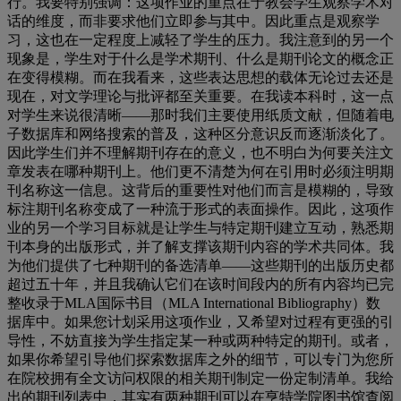
行。我要特别强调：这项作业的重点在于教会学生观察学术对
话的维度，而非要求他们立即参与其中。因此重点是观察学
习，这也在一定程度上减轻了学生的压力。我注意到的另一个
现象是，学生对于什么是学术期刊、什么是期刊论文的概念正
在变得模糊。而在我看来，这些表达思想的载体无论过去还是
现在，对文学理论与批评都至关重要。在我读本科时，这一点
对学生来说很清晰
——
那时我们主要使用纸质文献，但随着电
子数据库和网络搜索的普及，这种区分意识反而逐渐淡化了。
因此学生们并不理解期刊存在的意义，也不明白为何要关注文
章发表在哪种期刊上。他们更不清楚为何在引用时必须注明期
刊名称这一信息。这背后的重要性对他们而言是模糊的，导致
标注期刊名称变成了一种流于形式的表面操作。因此，这项作
业的另一个学习目标就是让学生与特定期刊建立互动，熟悉期
刊本身的出版形式，并了解支撑该期刊内容的学术共同体。我
为他们提供了七种期刊的备选清单
——
这些期刊的出版历史都
超过五十年，并且我确认它们在该时间段内的所有内容均已完
整收录于
MLA
国际书目（
MLA International Bibliography
）数
据库中。如果您计划采用这项作业，又希望对过程有更强的引
导性，不妨直接为学生指定某一种或两种特定的期刊。或者，
如果你希望引导他们探索数据库之外的细节，可以专门为您所
在院校拥有全文访问权限的相关期刊制定一份定制清单。我给
出的期刊列表中，其实有两种期刊可以在亨特学院图书馆查阅