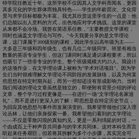
特学院任教近十年。这所学校不仅因其人文学科而闻名，更因
其多元化的学生群体而独具特色
——
学生的年龄层次、文化背
景与求学目标都极为丰富。我尤其欣赏这里学生的一点是：他
们总能以出人意料的方式，出色地应对学术挑战。这里的课堂
从来都不会冷场。我曾在英语系任教，
"
主要教授文学课程，
同时也涵盖文学理论与写作。
"
今天我要分享的是文学理论
课，这门课属于
300
级别的课程，因此学生以高年级为主
——
大多是三年级和四年级生，也有几位二年级同学。班里有相当
数量的英语专业学生，但这门课同时满足通识课程要求，所以
也吸引了一些非专业的学生。整个班级规模大约
25
人。我设计
的这项作业，在文学理论课上被称为
"
学术对话项目
"
。因为学
生们当时很难理解文学理论不同阶段的发展脉络，以及为何某
些思想在特定时期兴起，而另一些却还没有形成影响力。当时
我们阅读的理论文章虽然是独立的，即便附有背景介绍的评论
文章，整个学习过程更像是
——
在进行一场
“
文学理论名家巡
礼
”
，而不是进行更深入的了解：即思想是在特定历史节点，
为回应其他思想与事件而发展演变的。我希望带领他们深入理
论丛林，让他们亲身探索一番。我希望他们看到的文学理论
——
不仅是零散闪现的真知灼见，更是一系列绵延的对话，一
个由成百上千种声音共同参与的学术共同体。这对本科生而言
听起来任务艰巨，但若将其拆解为多个小步骤，其实完全可