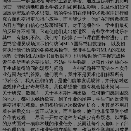
同体
——
一群围绕相同研究主题的学者。通过追踪期刊的历时
演变，能够清晰映照出学者之间如何相互影响，以及他们如何
回应更宏观的学术思潮。我的学生们在使用学术数据库进行研
究方面也变得更加得心应手，而且我认为，他们在理解数据库
内容方面的自信心也显著增强了。对于这项作业，学生们最初
的反应各不相同。它迫使他们走出舒适区，有些学生对此乐在
其中，有些则不然。我们专门安排了一节课在图书馆进行，由
图书管理员现场演示如何访问
MLA
国际书目数据库，以及如
何执行他们所需的各类检索操作。安排学生学习
MLA
的在线
课程《理解
MLA
国际书目数据库》也能帮助他们掌握完成检
索任务所需的必要技能。不妨向学生强调，这项作业的核心在
于生成值得追问的观察与问题
——
有些问题甚至无法在本次作
业范围内找到答案。他们明白，我并不是要求他们解释所有
“
为什么
”
。我真正期待的，是他们能够发现规律，并开始对这
些规律产生好奇与思考。我也希望他们能有机会提出疑问
——
关于研究、数据库，关于学术期刊与出版，任何他们感到困惑
的地方，都可以畅所欲言。到了作业的尾声，学生们的反馈普
遍变得更加积极。他们很珍惜这次探索的机会，尤其是不用赶
着在最后交出一篇正式论文。而且最终，他们也非常享受小组
合作的过程
——
尽管一开始对这种方式多少有些疑虑。以团队
的形式面对一项非常规的作业任务，反而让每个人都卸下了部
分心理负担。这项作业安排在学期末，作为整个学期学习成果