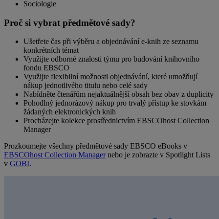
Sociologie
Proč si vybrat předmětové sady?
Ušetřete čas při výběru a objednávání e-knih ze seznamu
konkrétních témat
Využijte odborné znalosti týmu pro budování knihovního
fondu EBSCO
Využijte flexibilní možnosti objednávání, které umožňují
nákup jednotlivého titulu nebo celé sady
Nabídněte čtenářům nejaktuálnější obsah bez obav z duplicity
Pohodlný jednorázový nákup pro trvalý přístup ke stovkám
žádaných elektronických knih
Procházejte kolekce prostřednictvím EBSCOhost Collection
Manager
Prozkoumejte všechny předmětové sady EBSCO eBooks v
EBSCOhost Collection Manager
nebo je zobrazte v Spotlight Lists
v
GOBI
.