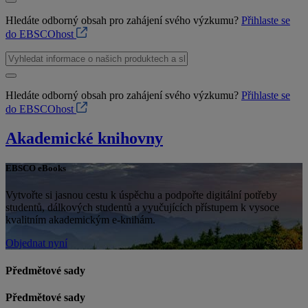
Hledáte odborný obsah pro zahájení svého výzkumu?
Přihlaste se
do EBSCOhost
Hledáte odborný obsah pro zahájení svého výzkumu?
Přihlaste se
do EBSCOhost
Akademické knihovny
EBSCO eBooks
Vytvořte si jasnou cestu k úspěchu a podpořte digitální potřeby
studentů, dálkových studentů a vyučujících přístupem k vysoce
kvalitním akademickým e-knihám.
Objednat nyní
Předmětové sady
Předmětové sady