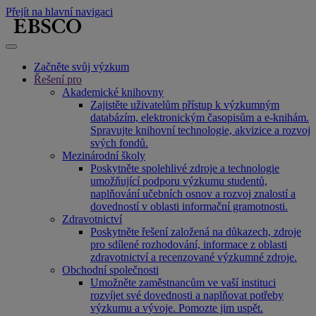
Přejít na hlavní navigaci
Začněte svůj výzkum
Řešení pro
Akademické knihovny
Zajistěte uživatelům přístup k výzkumným
databázím, elektronickým časopisům a e-knihám.
Spravujte knihovní technologie, akvizice a rozvoj
svých fondů.
Mezinárodní školy
Poskytněte spolehlivé zdroje a technologie
umožňující podporu výzkumu studentů,
naplňování učebních osnov a rozvoj znalostí a
dovedností v oblasti informační gramotnosti.
Zdravotnictví
Poskytněte řešení založená na důkazech, zdroje
pro sdílené rozhodování, informace z oblasti
zdravotnictví a recenzované výzkumné zdroje.
Obchodní společnosti
Umožněte zaměstnancům ve vaší instituci
rozvíjet své dovednosti a naplňovat potřeby
výzkumu a vývoje. Pomozte jim uspět.