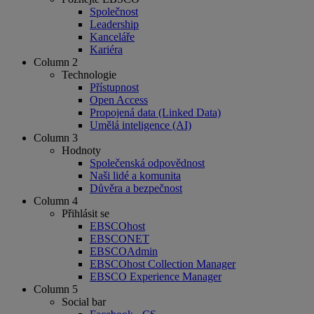
Společnost
Leadership
Kanceláře
Kariéra
Column 2
Technologie
Přístupnost
Open Access
Propojená data (Linked Data)
Umělá inteligence (AI)
Column 3
Hodnoty
Společenská odpovědnost
Naši lidé a komunita
Důvěra a bezpečnost
Column 4
Přihlásit se
EBSCOhost
EBSCONET
EBSCOAdmin
EBSCOhost Collection Manager
EBSCO Experience Manager
Column 5
Social bar