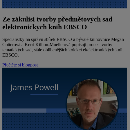
Ze zákulisí tvorby předmětových sad
elektronických knih EBSCO
Specialistky na správu sbírek EBSCO a bývalé knihovnice Megan
Cotterová a Kerri Killion-Muellerová popisují proces tvorby
tematických sad, stále oblíbenějších kolekcí ekelektronických knih
EBSCO.
Přečtěte si blogpost