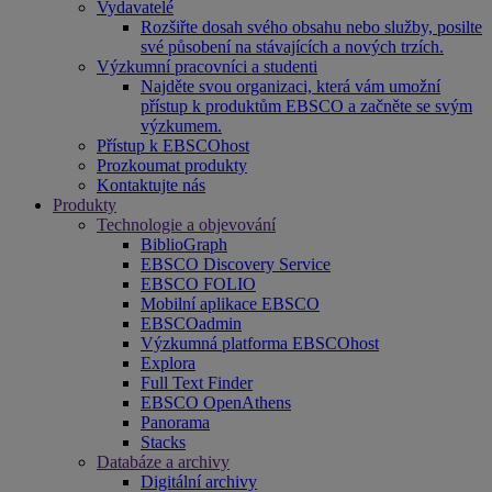
Vydavatelé
Rozšiřte dosah svého obsahu nebo služby, posilte
své působení na stávajících a nových trzích.
Výzkumní pracovníci a studenti
Najděte svou organizaci, která vám umožní
přístup k produktům EBSCO a začněte se svým
výzkumem.
Přístup k EBSCOhost
Prozkoumat produkty
Kontaktujte nás
Produkty
Technologie a objevování
BiblioGraph
EBSCO Discovery Service
EBSCO FOLIO
Mobilní aplikace EBSCO
EBSCOadmin
Výzkumná platforma EBSCOhost
Explora
Full Text Finder
EBSCO OpenAthens
Panorama
Stacks
Databáze a archivy
Digitální archivy