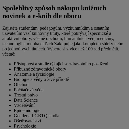
Spolehlivý způsob nákupu knižních
novinek a e-knih dle oboru
Zajistěte studentům, pedagogům, výzkumníkům a ostatním
uživatelům vaší knihovny tituly, které pokrývají specifické a
atraktivní obory, včetně obchodu, humanitních věd, medicíny,
technologií a mnoha dalších.Zakupujte jako kompletní sbírky nebo
po jednotlivých titulech. Vyberte si z více než 100 sad předmětů,
včetně:
Přístupnost a studie týkající se zdravotního postižení
Příbuzné zdravotnické obory
Anatomie a fyziologie
Biologie a vědy o živé přírodě
Obchod
Počítačová věda
Trestní právo
Data Science
Vzdělávání
Epidemiologie
Gender a LGBTQ studia
Ošetřovatelství
Psychologie