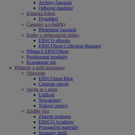
Archivy časopisů
Odborné databáze
Klinická řešení
DynaMed
Časopisy a e-balíčky
Předplatné časopisů
Knihy a elektronické sbírky
EBSCO eBooks
EBSCOhost Collection Manager
Přístup k EBSCOhost
Prozkoumat produkty
Kontaktujte nás
Přehledy a další informace
Objevujte
EBSCOpost Blog
Centrum zdrojů
Spojte se s námi
Události
Newslettery
Tiskové zprávy
Zjistěte více
Získejte podporu
EBSCO Academy
Propagační materiály
Seznamy titulů