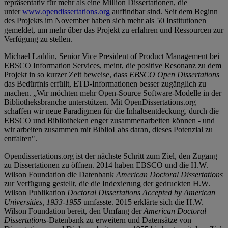
repräsentativ für mehr als eine Million Dissertationen, die
unter
www.opendissertations.org
auffindbar sind. Seit dem Beginn
des Projekts im November haben sich mehr als 50 Institutionen
gemeldet, um mehr über das Projekt zu erfahren und Ressourcen zur
Verfügung zu stellen.
Michael Laddin, Senior Vice President of Product Management bei
EBSCO Information Services, meint, die positive Resonanz zu dem
Projekt in so kurzer Zeit beweise, dass
EBSCO Open Dissertations
das Bedürfnis erfüllt, ETD-Informationen besser zugänglich zu
machen. „Wir möchten mehr Open-Source Software-Modelle in der
Bibliotheksbranche unterstützen. Mit OpenDissertations.org
schaffen wir neue Paradigmen für die Inhaltsentdeckung, durch die
EBSCO und Bibliotheken enger zusammenarbeiten können - und
wir arbeiten zusammen mit BiblioLabs daran, dieses Potenzial zu
entfalten".
Opendissertations.org ist der nächste Schritt zum Ziel, den Zugang
zu Dissertationen zu öffnen. 2014 haben EBSCO und die H.W.
Wilson Foundation die Datenbank
American Doctoral Dissertations
zur Verfügung gestellt, die die Indexierung der gedruckten H.W.
Wilson Publikation
Doctoral Dissertations Accepted by American
Universities, 1933-1955
umfasste. 2015 erklärte sich die H.W.
Wilson Foundation bereit, den Umfang der
American Doctoral
Dissertations
-Datenbank zu erweitern und Datensätze von