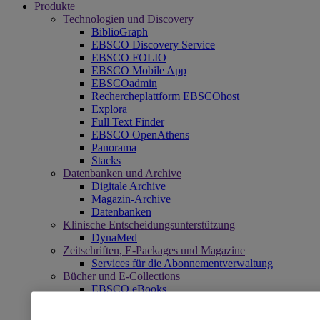
Produkte
Technologien und Discovery
BiblioGraph
EBSCO Discovery Service
EBSCO FOLIO
EBSCO Mobile App
EBSCOadmin
Rechercheplattform EBSCOhost
Explora
Full Text Finder
EBSCO OpenAthens
Panorama
Stacks
Datenbanken und Archive
Digitale Archive
Magazin-Archive
Datenbanken
Klinische Entscheidungsunterstützung
DynaMed
Zeitschriften, E-Packages und Magazine
Services für die Abonnementverwaltung
Bücher und E-Collections
EBSCO eBooks
EBSCOhost Collection Manager
Professional Services