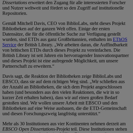
Dissertations
erweitert den Zugang für alle interessierten Forscher
und Nutzer weltweit und fördert so den Zugriff auf institutionelle
Repositorien.
Gemäß Mitchell Davis, CEO von BiblioLabs, steht dieses Projekt
Bibliotheken auf der ganzen Welt offen. Einige der ersten
Datensätze, die für die öffentliche Suche zur Verfügung gestellt
wurden, sind ETDs aus ganz Großbritannien, enthalten im
EThOS
Service
der British Library. „Wir arbeiten daran, die Auffindbarkeit
von britischen ETDs durch dieses Projekt zu vereinfachen. Die
British Library ist seit Jahren ein hervorragender Innovationspartner
und dieses Projekt ist eine aufregende Möglichkeit, um unsere
Partnerschaft zu erweitern.“
Davis sagt, die Reaktion der Bibliotheken zeige BiblioLabs und
EBSCO, dass sie auf dem richtigen Weg sind. „Wir schließen aus
der Anzahl an Bibliotheken, die sich dem Projekt angeschlossen
haben (und besonders aus den vielen Reaktionen, die wir in so
kurzer Zeit erhalten haben), dass wir auf einen großen Bedarf
gestoßen sind. Wir wollen unsere Arbeit mit EBSCO und den
Bibliotheken auf eine Weise ausbauen, die die ETD-Gemeinschaft
und diesen Forschungszweig langfristig unterstützt.“
Mehr als 30 Institutionen aus vier Kontinenten nehmen derzeit am
EBSCO Open Dissertations
-Projekt teil. Diese Institutionen stehen