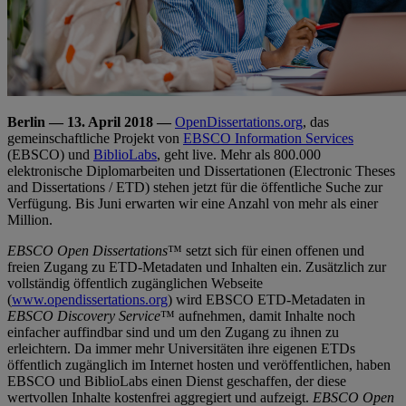
Berlin — 13. April 2018 —
OpenDissertations.org
, das
gemeinschaftliche Projekt von
EBSCO Information Services
(EBSCO) und
BiblioLabs
, geht live. Mehr als 800.000
elektronische Diplomarbeiten und Dissertationen (Electronic Theses
and Dissertations / ETD) stehen jetzt für die öffentliche Suche zur
Verfügung. Bis Juni erwarten wir eine Anzahl von mehr als einer
Million.
EBSCO Open Dissertations
™ setzt sich für einen offenen und
freien Zugang zu ETD-Metadaten und Inhalten ein. Zusätzlich zur
vollständig öffentlich zugänglichen Webseite
(
www.opendissertations.org
) wird EBSCO ETD-Metadaten in
EBSCO Discovery Service
™ aufnehmen, damit Inhalte noch
einfacher auffindbar sind und um den Zugang zu ihnen zu
erleichtern. Da immer mehr Universitäten ihre eigenen ETDs
öffentlich zugänglich im Internet hosten und veröffentlichen, haben
EBSCO und BiblioLabs einen Dienst geschaffen, der diese
wertvollen Inhalte kostenfrei aggregiert und aufzeigt.
EBSCO Open