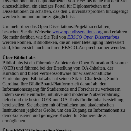
Dissertationen und Diplomarbeiten von 1955 bis heute mit dem Ziel
einzuschließen, ein einziges Portal für Diplomarbeiten und
Dissertationen zu schaffen, das den Universitätsprofilen hinzugefügt
werden kann und online zugänglich ist.
Um mehr über das Open Dissertations-Projekt zu erfahren,
besuchen Sie die Webseite
www.opendissertations.org
und erfahren
Sie mehr darüber, wie Sie Teil von
EBSCO Open Dissertations
werden können. Bibliotheken, die an einer Beteiligung interessiert
sind, können sich auch an ihren EBSCO-Ansprechpartner wenden.
Über BiblioLabs
BiblioLabs ist ein führender Anbieter der Open Education Resource
(OER) und führend bei der Erstellung von OA-Inhalten, der
Kuration und bietet Vertriebssoftware für wissenschaftliche
Einrichtungen. BiblioLabs hat seinen Sitz in Charleston, South
Carolina. Ihre BiblioBoard-Plattform zielt darauf ab, den
Informationszugang für Studierende und Forscher zu verbessern,
indem sie eine einfache, intuitive und moderne Nutzererfahrung
liefert und die besten OER und OA Tools für die Inhaltserstellung
bereitstellen. Sie arbeiten mit öffentlichen und akademischen
Institutionen jeglicher Größe, um den Zugang zu Informationen zu
demokratisieren und geringere Kosten für Studierende zu
ermöglichen.
Über EBSCO Information Services