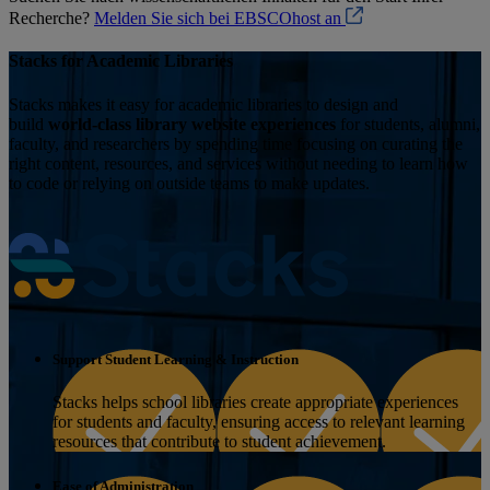
Recherche?
Melden Sie sich bei EBSCOhost an
Stacks for Academic Libraries
Stacks makes it easy for academic libraries to design and
build
world-class library website experiences
for students, alumni,
faculty, and researchers by spending time focusing on curating the
right content, resources, and services without needing to learn how
to code or relying on outside teams to make updates.
Support Student Learning & Instruction
Stacks helps school libraries create appropriate experiences
for students and faculty, ensuring access to relevant learning
resources that contribute to student achievement.
Ease of Administration