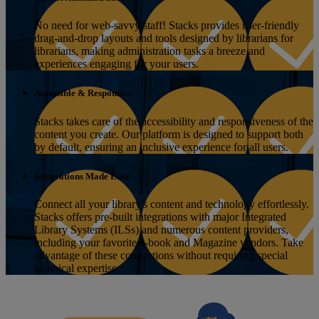
No need for web-savvy staff! Stacks provides user-friendly
drag-and-drop layouts and tools designed by librarians for
librarians, making administration tasks a breeze and
experiences engaging for your users.
Accessible & Responsive
Stacks takes care of the accessibility and responsiveness of the
content you create. Our platform is designed to support both
by default, ensuring an inclusive experience for all users.
Integrations Made Easy
Connect all your library's content and technology effortlessly.
Stacks offers pre-built integrations with major Integrated
Library Systems (ILSs) and numerous content providers,
including your favorite e-book and Magazine vendors. Take
advantage of these connections without requiring special
technical expertise.