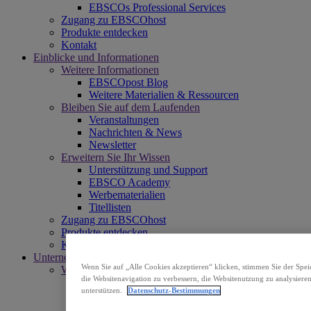
EBSCOs Professional Services
Zugang zu EBSCOhost
Produkte entdecken
Kontakt
Einblicke und Informationen
Weitere Informationen
EBSCOpost Blog
Weitere Materialien & Ressourcen
Bleiben Sie auf dem Laufenden
Veranstaltungen
Nachrichten & News
Newsletter
Erweitern Sie Ihr Wissen
Unterstützung und Support
EBSCO Academy
Werbematerialien
Titellisten
Zugang zu EBSCOhost
Produkte entdecken
Kontakt
Unternehmen
Wenn Sie auf „Alle Cookies akzeptieren“ klicken, stimmen Sie der Spe
Wer wir sind
die Websitenavigation zu verbessern, die Websitenutzung zu analysie
EBSCOs Mission
unterstützen.
Datenschutz-Bestimmungen
Unternehmensleitung
Niederlassungen