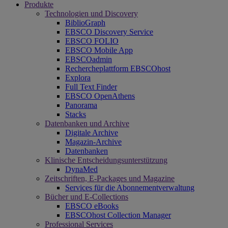
Produkte
Technologien und Discovery
BiblioGraph
EBSCO Discovery Service
EBSCO FOLIO
EBSCO Mobile App
EBSCOadmin
Rechercheplattform EBSCOhost
Explora
Full Text Finder
EBSCO OpenAthens
Panorama
Stacks
Datenbanken und Archive
Digitale Archive
Magazin-Archive
Datenbanken
Klinische Entscheidungsunterstützung
DynaMed
Zeitschriften, E-Packages und Magazine
Services für die Abonnementverwaltung
Bücher und E-Collections
EBSCO eBooks
EBSCOhost Collection Manager
Professional Services