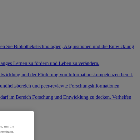
ten Sie Bibliothekstechnologien, Akquisitionen und die Entwicklung
slanges Lernen zu fördern und Leben zu verändern.
entwicklung und der Förderung von Informationskompetenzen bereit.
undheitsbereich und peer-reviewte Forschungsinformationen.
edarf im Bereich Forschung und Entwicklung zu decken. Verhelfen
.
zu, um die
erstützen.