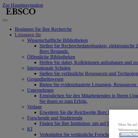
Zur Hauptnavigation
Beginnen Sie Ihre Recherche
Lösungen für
Wissenschaftliche Bibliotheken
Stellen Sie Recherchedatenbanken, elektronische 
Ihres Bestands.
Öffentliche Bibliotheken
Helfen Sie dabei, Kollektionen aufzubauen und zu
Internationale Schulen
Stellen Sie verlässliche Ressourcen und Technolo
Gesundheitswesen
Bieten Sie evidenzbasierte Lösungen, Ressourcen
Unternehmen
Ermöglichen Sie den Mitarbeitenden in Ihrem Unt
Sie ihnen so zum Erfolg.
Verlage
Erweitern Sie die Reichweite Ihrer Inhalte und Se
Forschende und Studierende
Finden Sie Ihre Institution, um auf EBSCOs Produ
Wenn Sie auf 
KI
Websitenaviga
Verknüpfen Sie verlässliche Forschungsinhalte mi
Datenschut