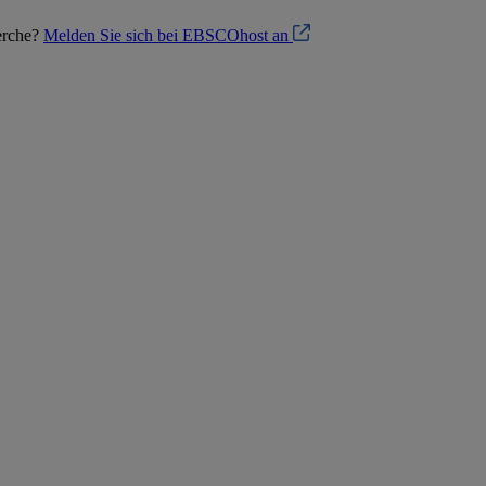
herche?
Melden Sie sich bei EBSCOhost an