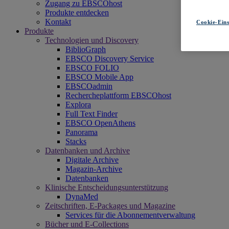
Zugang zu EBSCOhost
Produkte entdecken
Kontakt
Cookie-Eins
Produkte
Technologien und Discovery
BiblioGraph
EBSCO Discovery Service
EBSCO FOLIO
EBSCO Mobile App
EBSCOadmin
Rechercheplattform EBSCOhost
Explora
Full Text Finder
EBSCO OpenAthens
Panorama
Stacks
Datenbanken und Archive
Digitale Archive
Magazin-Archive
Datenbanken
Klinische Entscheidungsunterstützung
DynaMed
Zeitschriften, E-Packages und Magazine
Services für die Abonnementverwaltung
Bücher und E-Collections