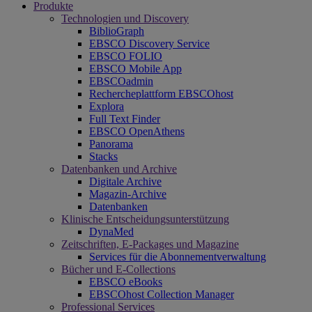
Produkte
Technologien und Discovery
BiblioGraph
EBSCO Discovery Service
EBSCO FOLIO
EBSCO Mobile App
EBSCOadmin
Rechercheplattform EBSCOhost
Explora
Full Text Finder
EBSCO OpenAthens
Panorama
Stacks
Datenbanken und Archive
Digitale Archive
Magazin-Archive
Datenbanken
Klinische Entscheidungsunterstützung
DynaMed
Zeitschriften, E-Packages und Magazine
Services für die Abonnementverwaltung
Bücher und E-Collections
EBSCO eBooks
EBSCOhost Collection Manager
Professional Services