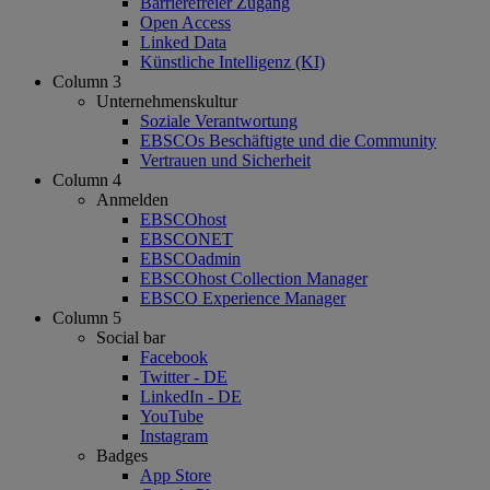
Barrierefreier Zugang
Open Access
Linked Data
Künstliche Intelligenz (KI)
Column 3
Unternehmenskultur
Soziale Verantwortung
EBSCOs Beschäftigte und die Community
Vertrauen und Sicherheit
Column 4
Anmelden
EBSCOhost
EBSCONET
EBSCOadmin
EBSCOhost Collection Manager
EBSCO Experience Manager
Column 5
Social bar
Facebook
Twitter - DE
LinkedIn - DE
YouTube
Instagram
Badges
App Store