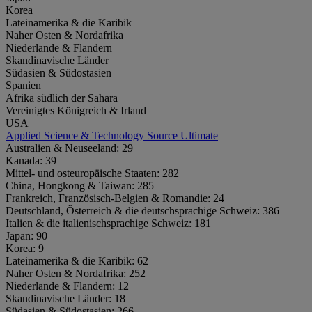
Korea
Lateinamerika & die Karibik
Naher Osten & Nordafrika
Niederlande & Flandern
Skandinavische Länder
Südasien & Südostasien
Spanien
Afrika südlich der Sahara
Vereinigtes Königreich & Irland
USA
Applied Science & Technology Source Ultimate
Australien & Neuseeland:
29
Kanada:
39
Mittel- und osteuropäische Staaten:
282
China, Hongkong & Taiwan:
285
Frankreich, Französisch-Belgien & Romandie:
24
Deutschland, Österreich & die deutschsprachige Schweiz:
386
Italien & die italienischsprachige Schweiz:
181
Japan:
90
Korea:
9
Lateinamerika & die Karibik:
62
Naher Osten & Nordafrika:
252
Niederlande & Flandern:
12
Skandinavische Länder:
18
Südasien & Südostasien:
266