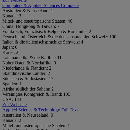
Zur Webseite
Computers & Applied Sciences Complete
Australien & Neuseeland:
1
Kanada:
3
Mittel- und osteuropäische Staaten:
46
China, Hongkong & Taiwan:
7
Frankreich, Französisch-Belgien & Romandie:
2
Deutschland, Österreich & die deutschsprachige Schweiz:
100
Italien & die italienischsprachige Schweiz:
4
Japan:
0
Korea:
2
Lateinamerika & die Karibik:
11
Naher Osten & Nordafrika:
9
Niederlande & Flandern:
2
Skandinavische Länder:
2
Südasien & Südostasien:
17
Spanien:
1
Afrika südlich der Sahara:
2
Vereinigtes Königreich & Irland:
105
USA:
143
Zur Webseite
Applied Science & Technology Full Text
Australien & Neuseeland:
0
Kanada:
2
Mittel- und osteuropäische Staaten:
1