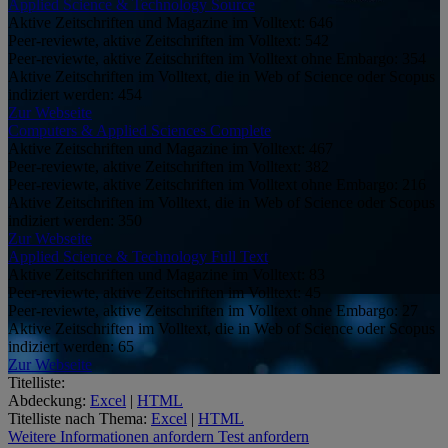
Applied Science & Technology Source
Aktive Zeitschriften und Magazine im Volltext:
646
Peer-reviewte, aktive Zeitschriften im Volltext:
542
Peer-reviewte, aktive Zeitschriften im Volltext ohne Embargo:
354
Aktive Zeitschriften im Volltext, die in Web of Science oder Scopus
indiziert werden:
454
Zur Webseite
Computers & Applied Sciences Complete
Aktive Zeitschriften und Magazine im Volltext:
467
Peer-reviewte, aktive Zeitschriften im Volltext:
382
Peer-reviewte, aktive Zeitschriften im Volltext ohne Embargo:
216
Aktive Zeitschriften im Volltext, die in Web of Science oder Scopus
indiziert werden:
350
Zur Webseite
Applied Science & Technology Full Text
Aktive Zeitschriften und Magazine im Volltext:
83
Peer-reviewte, aktive Zeitschriften im Volltext:
45
Peer-reviewte, aktive Zeitschriften im Volltext ohne Embargo:
27
Aktive Zeitschriften im Volltext, die in Web of Science oder Scopus
indiziert werden:
65
Zur Webseite
Titelliste:
Abdeckung:
Excel
|
HTML
Titelliste nach Thema:
Excel
|
HTML
Weitere Informationen anfordern
Test anfordern