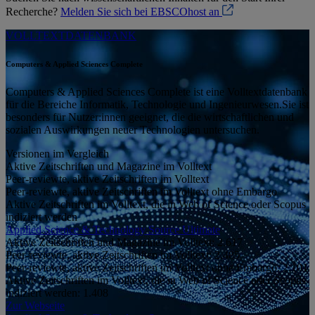
Recherche?
Melden Sie sich bei EBSCOhost an
VOLLTEXTDATENBANK
Computers & Applied Sciences Complete
Computers & Applied Sciences Complete ist eine Volltextdatenbank
für die Bereiche Informatik, Technologie und Ingenieurwesen.Sie ist
besonders für Nutzer:innen geeignet, die die wirtschaftlichen und
sozialen Auswirkungen neuer Technologien untersuchen.
Versionen im Vergleich
Aktive Zeitschriften und Magazine im Volltext
Peer-reviewte, aktive Zeitschriften im Volltext
Peer-reviewte, aktive Zeitschriften im Volltext ohne Embargo
Aktive Zeitschriften im Volltext, die in Web of Science oder Scopus
indiziert werden
Applied Science & Technology Source Ultimate
Aktive Zeitschriften und Magazine im Volltext:
2.617
Peer-reviewte, aktive Zeitschriften im Volltext:
2.485
Peer-reviewte, aktive Zeitschriften im Volltext ohne Embargo:
2.101
Aktive Zeitschriften im Volltext, die in Web of Science oder Scopus
indiziert werden:
1.408
Zur Webseite