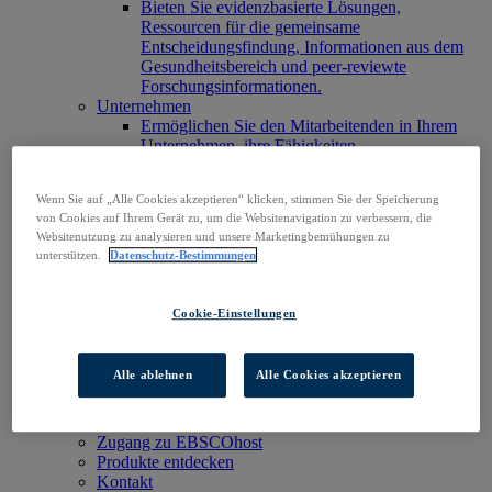
Bieten Sie evidenzbasierte Lösungen,
Ressourcen für die gemeinsame
Entscheidungsfindung, Informationen aus dem
Gesundheitsbereich und peer-reviewte
Forschungsinformationen.
Unternehmen
Ermöglichen Sie den Mitarbeitenden in Ihrem
Unternehmen, ihre Fähigkeiten
weiterzuentwickeln und den Informationsbedarf
im Bereich Forschung und Entwicklung zu
Wenn Sie auf „Alle Cookies akzeptieren“ klicken, stimmen Sie der Speicherung
decken. Verhelfen Sie ihnen so zum Erfolg.
von Cookies auf Ihrem Gerät zu, um die Websitenavigation zu verbessern, die
Verlage
Websitenutzung zu analysieren und unsere Marketingbemühungen zu
Erweitern Sie die Reichweite Ihrer Inhalte und
unterstützen.
Datenschutz-Bestimmungen
Services und stärken Sie Ihre Präsenz auf
bestehenden und neuen Märkten.
Forschende und Studierende
Cookie-Einstellungen
Finden Sie Ihre Institution, um auf EBSCOs
Produkte zuzugreifen und mit der Recherche zu
beginnen.
Alle ablehnen
Alle Cookies akzeptieren
KI
Verknüpfen Sie verlässliche Forschungsinhalte
mit KI-Systemen
Zugang zu EBSCOhost
Produkte entdecken
Kontakt