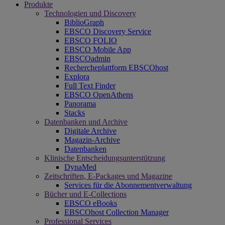
Produkte
Technologien und Discovery
BiblioGraph
EBSCO Discovery Service
EBSCO FOLIO
EBSCO Mobile App
EBSCOadmin
Rechercheplattform EBSCOhost
Explora
Full Text Finder
EBSCO OpenAthens
Panorama
Stacks
Datenbanken und Archive
Digitale Archive
Magazin-Archive
Datenbanken
Klinische Entscheidungsunterstützung
DynaMed
Zeitschriften, E-Packages und Magazine
Services für die Abonnementverwaltung
Bücher und E-Collections
EBSCO eBooks
EBSCOhost Collection Manager
Professional Services