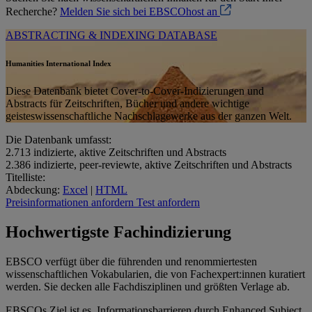
Recherche?
Melden Sie sich bei EBSCOhost an
ABSTRACTING & INDEXING DATABASE
Humanities International Index
Diese Datenbank bietet Cover-to-Cover-Indizierungen und
Abstracts für Zeitschriften, Bücher und andere wichtige
geisteswissenschaftliche Nachschlagewerke aus der ganzen Welt.
Die Datenbank umfasst:
2.713
indizierte, aktive Zeitschriften und Abstracts
2.386
indizierte, peer-reviewte, aktive Zeitschriften und Abstracts
Titelliste:
Abdeckung:
Excel
|
HTML
Preisinformationen anfordern
Test anfordern
Hochwertigste Fachindizierung
EBSCO verfügt über die führenden und renommiertesten
wissenschaftlichen Vokabularien, die von Fachexpert:innen kuratiert
werden. Sie decken alle Fachdisziplinen und größten Verlage ab.
EBSCOs Ziel ist es, Informationsbarrieren durch Enhanced Subject