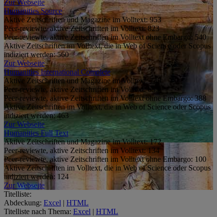
Zur Webseite
Humanities Source
Aktive Zeitschriften und Magazine im Volltext:
953
Peer-reviewte, aktive Zeitschriften im Volltext:
823
Peer-reviewte, aktive Zeitschriften im Volltext ohne Embargo:
540
Aktive Zeitschriften im Volltext, die in Web of Science oder Scopus
indiziert werden:
560
Zur Webseite
Humanities International Complete
Aktive Zeitschriften und Magazine im Volltext:
749
Peer-reviewte, aktive Zeitschriften im Volltext:
653
Peer-reviewte, aktive Zeitschriften im Volltext ohne Embargo:
388
Aktive Zeitschriften im Volltext, die in Web of Science oder Scopus
indiziert werden:
463
Zur Webseite
Humanities Full Text
Aktive Zeitschriften und Magazine im Volltext:
172
Peer-reviewte, aktive Zeitschriften im Volltext:
134
Peer-reviewte, aktive Zeitschriften im Volltext ohne Embargo:
100
Aktive Zeitschriften im Volltext, die in Web of Science oder Scopus
indiziert werden:
124
Zur Webseite
Titelliste:
Abdeckung:
Excel
|
HTML
Titelliste nach Thema:
Excel
|
HTML