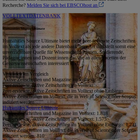
Recherche?
Melden Sie sich bei EBSCOhost an
VOLLTEXTDATENBANK
Humanities Source Ultimate
Humanities Source Ultimate bietet mehr peer-reviewte Zeitschriften
im Volltext als jede andere Datenbank ihrer Art und stellt somit eine
unverzichtbare Quelle für Wissenschaftler:innen, Studierende,
Pädagog:innen und Dozent:innen dar, die an allen Facetten der
Geisteswissenschaften interessiert sind.
Versionen im Vergleich
Aktive Zeitschriften und Magazine im Volltext
Peer-reviewte, aktive Zeitschriften im Volltext
Peer-reviewte, aktive Zeitschriften im Volltext ohne Embargo
Aktive Zeitschriften im Volltext, die in Web of Science oder Scopus
indiziert werden
Humanities Source Ultimate
Aktive Zeitschriften und Magazine im Volltext:
1.818
Peer-reviewte, aktive Zeitschriften im Volltext:
1.575
Peer-reviewte, aktive Zeitschriften im Volltext ohne Embargo:
1.211
Aktive Zeitschriften im Volltext, die in Web of Science oder Scopus
indiziert werden:
810