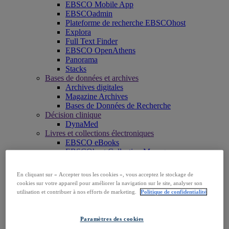
EBSCO Mobile App
EBSCOadmin
Plateforme de recherche EBSCOhost
Explora
Full Text Finder
EBSCO OpenAthens
Panorama
Stacks
Bases de données et archives
Archives digitales
Magazine Archives
Bases de Données de Recherche
Décision clinique
DynaMed
Livres et collections électroniques
EBSCO eBooks
EBSCOhost Collection Manager
Professional Services
EBSCO Professional Services
En cliquant sur « Accepter tous les cookies », vous acceptez le stockage de
Accéder à EBSCOhost
cookies sur votre appareil pour améliorer la navigation sur le site, analyser son
Découvrir les produits
utilisation et contribuer à nos efforts de marketing.
Politique de confidentialité
Nous contacter
Insights
Explorer le contenu
Paramètres des cookies
EBSCOpost Blog