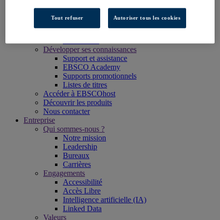
Centre de ressources
Rester connecté
Tout refuser
Autoriser tous les cookies
Événements
Centre d'informations
Newsletters
Développer ses connaissances
Support et assistance
EBSCO Academy
Supports promotionnels
Listes de titres
Accéder à EBSCOhost
Découvrir les produits
Nous contacter
Entreprise
Qui sommes-nous ?
Notre mission
Leadership
Bureaux
Carrières
Engagements
Accessibilité
Accès Libre
Intelligence artificielle (IA)
Linked Data
Valeurs