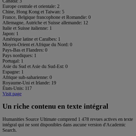
Canada:
3
Europe centrale et orientale:
2
Chine, Hong Kong et Taiwan:
5
France, Belgique francophone et Romandie:
0
Allemagne, Autriche et Suisse allemande:
12
Italie et Suisse italienne:
1
Japon:
1
Amérique latine et Caraïbes:
1
Moyen-Orient et Afrique du Nord:
0
Pays-Bas et Flandres:
0
Pays nordiques:
1
Portugal:
1
Asie du Sud et Asie du Sud-Est:
0
Espagne:
1
Afrique sub-saharienne:
0
Royaume-Uni et Irlande:
19
États-Unis:
117
Visit page
Un riche contenu en texte intégral
Humanities Source Ultimate comprend 1 478 revues actives en texte
intégral qui ne sont disponibles dans aucune version d'Academic
Search.