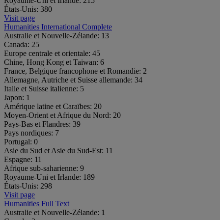
Royaume-Uni et Irlande:
215
États-Unis:
380
Visit page
Humanities International Complete
Australie et Nouvelle-Zélande:
13
Canada:
25
Europe centrale et orientale:
45
Chine, Hong Kong et Taiwan:
6
France, Belgique francophone et Romandie:
2
Allemagne, Autriche et Suisse allemande:
34
Italie et Suisse italienne:
5
Japon:
1
Amérique latine et Caraïbes:
20
Moyen-Orient et Afrique du Nord:
20
Pays-Bas et Flandres:
39
Pays nordiques:
7
Portugal:
0
Asie du Sud et Asie du Sud-Est:
11
Espagne:
11
Afrique sub-saharienne:
9
Royaume-Uni et Irlande:
189
États-Unis:
298
Visit page
Humanities Full Text
Australie et Nouvelle-Zélande:
1