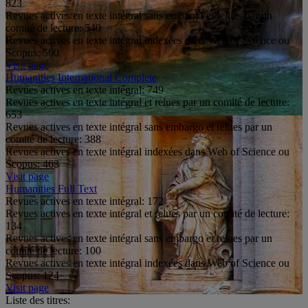
823
Revues actives en texte intégral sans embargo et relues par un
comité de lecture:
540
Revues actives en texte intégral indexées dans Web of Science ou
Scopus:
560
Visit page
Humanities International Complete
Revues actives en texte intégral:
749
Revues actives en texte intégral et relues par un comité de lecture:
653
Revues actives en texte intégral sans embargo et relues par un
comité de lecture:
388
Revues actives en texte intégral indexées dans Web of Science ou
Scopus:
463
Visit page
Humanities Full Text
Revues actives en texte intégral:
172
Revues actives en texte intégral et relues par un comité de lecture:
134
Revues actives en texte intégral sans embargo et relues par un
comité de lecture:
100
Revues actives en texte intégral indexées dans Web of Science ou
Scopus:
124
Visit page
Liste des titres: