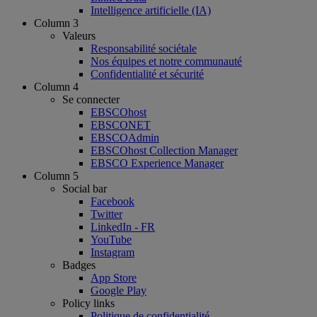
Intelligence artificielle (IA)
Column 3
Valeurs
Responsabilité sociétale
Nos équipes et notre communauté
Confidentialité et sécurité
Column 4
Se connecter
EBSCOhost
EBSCONET
EBSCOAdmin
EBSCOhost Collection Manager
EBSCO Experience Manager
Column 5
Social bar
Facebook
Twitter
LinkedIn - FR
YouTube
Instagram
Badges
App Store
Google Play
Policy links
Politique de confidentialité