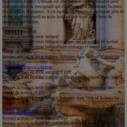
Humanities Source Ultimate est une ressource indispensable pour
tout chercheur ou enseignant qui s'intéresse aux différentes facettes
des Sciences Humaines. A cet égard, cette ressource propose plus de
revues peer-reviewed en texte intégral que toute autre base de
données équivalente.
Tableau comparatif
Revues actives en texte intégral
Revues actives en texte intégral et relues par un comité de lecture
Revues actives en texte intégral sans embargo et relues par un
comité de lecture
Revues actives en texte intégral indexées dans Web of Science ou
Scopus
Humanities Source Ultimate
Revues actives en texte intégral:
1 818
Revues actives en texte intégral et relues par un comité de lecture:
1
575
Revues actives en texte intégral sans embargo et relues par un
comité de lecture:
1 211
Revues actives en texte intégral indexées dans Web of Science ou
Scopus:
810
Visit page
Humanities Source
Revues actives en texte intégral:
953
Revues actives en texte intégral et relues par un comité de lecture: