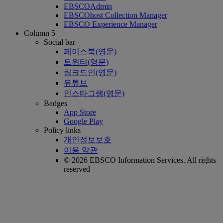
EBSCOAdmin
EBSCOhost Collection Manager
EBSCO Experience Manager
Column 5
Social bar
페이스북(영문)
트위터(영문)
링크드인(영문)
유튜브
인스타그램(영문)
Badges
App Store
Google Play
Policy links
개인정보보호
이용 약관
© 2026 EBSCO Information Services. All rights
reserved