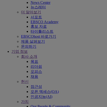
News Center
뉴스레터
더 알아보기
서포트
EBSCO Academy
홍보 자료
타이틀리스트
EBSCOhost 바로가기
제품 살펴보기
문의하기
기업 정보
회사 소개
목표
리더쉽
오피스
채용
헌신
접근성
오픈 엑세스(OA)
인공지능(AI)
가치
Our People & Community