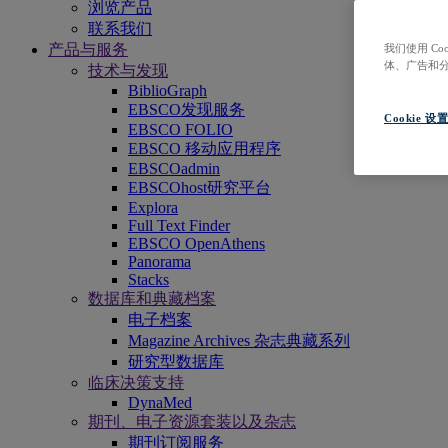
浏览产品
联系我们
产品与服务
我们使用 C
体、广告和
技术与发现
BiblioGraph
EBSCO发现服务
Cookie 设
EBSCO FOLIO
EBSCO 移动应用程序
EBSCOadmin
EBSCOhost研究平台
Explora
Full Text Finder
EBSCO OpenAthens
Panorama
Stacks
数据库和典藏档案
电子档案
Magazine Archives 杂志典藏系列
研究型数据库
临床决策支持
DynaMed
期刊、电子资源套装以及杂志
期刊订阅服务