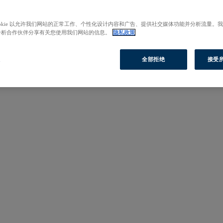
ookie 以允许我们网站的正常工作、个性化设计内容和广告、提供社交媒体功能并分析流量。
分析合作伙伴分享有关您使用我们网站的信息。
隐私政策
置
全部拒绝
接受所