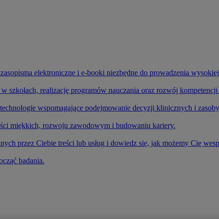
zasopisma elektroniczne i e-booki niezbędne do prowadzenia wysokiej
ę w szkołach, realizację programów nauczania oraz rozwój kompetencji
echnologie wspomagające podejmowanie decyzji klinicznych i zasoby
ści miękkich, rozwoju zawodowym i budowaniu kariery.
ch przez Ciebie treści lub usług i dowiedz się, jak możemy Cię wes
ocząć badania.