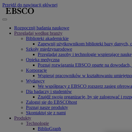
Przejdź do nawigacji głównej
Rozpocznij badania naukowe
Przeglądaj według branży
Biblioteki akademickie
Zapewnij użytkownikom biblioteki bazy danych, c
Szkoły międzynarodowe
Przeglądaj zasoby i technologie wspierające nauk
Opieka medyczna
Poznaj rozwiązania EBSCO oparte na dowodach, t
Korporacje
Wspieraj pracowników w kształtowaniu umiejętno
Wydawcy
We współpracy z EBSCO rozszerz zasięg oferowany
Dla badaczy i studentów
Znajdź swoją organizację, by się zalogować i rozp
Zaloguj się do EBSCOhost
Poznaj nasze produkty
Skontaktuj się z nami
Produkty
Technologie
BiblioGraph