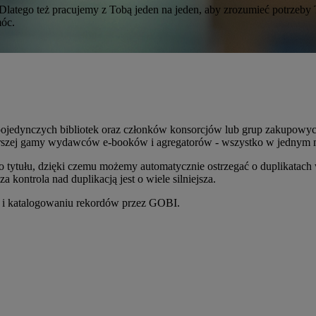
 Dlatego też pracujemy z Tobą jeden na jeden, aby zrozumieć potrzeby T
móc.
pojedynczych bibliotek oraz członków konsorcjów lub grup zakupowy
szej gamy wydawców e-booków i agregatorów - wszystko w jednym m
o tytułu, dzięki czemu możemy automatycznie ostrzegać o duplikatach
kontrola nad duplikacją jest o wiele silniejsza.
cy i katalogowaniu rekordów przez GOBI.