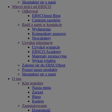
Skontaktuj się z nami
Więcej treści od EBSCO
Odkrywaj
EBSCOpost Blog
Centrum zasobów
Bądź z nami w kontakcie
Wydarzenia
Komunikaty prasowe
Newslettery
Uzyskaj informacje
Uzyskaj wsparcie
EBSCO Academy
Materiały promocyjne
Wykaz tytułów
Zaloguj się do EBSCOhost
Poznaj nasze produkty
Skontaktuj się z nami
O nas
Kim jesteśmy
Nasza misja
Zarząd
Biura
Kariera
Zaangażowanie
Dostępność