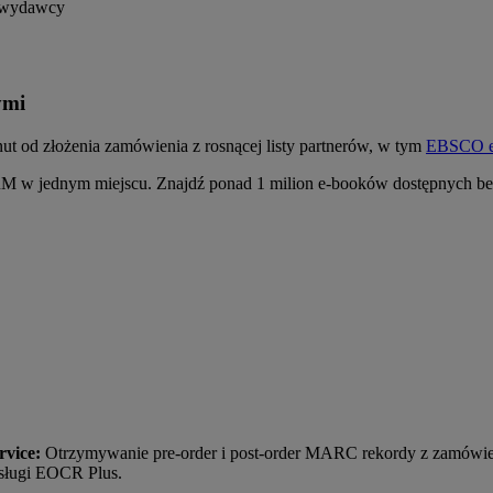
e wydawcy
ymi
ut od złożenia zamówienia z rosnącej listy partnerów, w tym
EBSCO 
RM w jednym miejscu. Znajdź ponad 1 milion e-booków dostępnych b
rvice:
Otrzymywanie pre-order i post-order MARC rekordy z zamówień
sługi EOCR Plus.