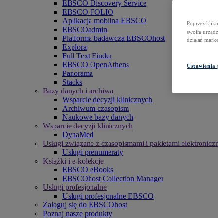
EBSCO Discovery Service
EBSCO FOLIO
Aplikacja mobilna EBSCO
Poprzez klikn
EBSCOadmin
swoim urządze
Platforma badawcza EBSCOhost
działań mark
Explora
Full Text Finder
EBSCO OpenAthens
Ustawienia 
Panorama
Stacks
Bazy danych i archiwa
Wsparcie decyzji klinicznych
Archiwum czasopism
Naukowe bazy danych
Wsparcie decyzji klinicznych
DynaMed
Usługi związane z czasopismami i pakietami elektronicz
Usługi prenumeraty
Książki i e-kolekcje
EBSCO eBooks
EBSCOhost Collection Manager
Usługi profesjonalne
Usługi profesjonalne EBSCO
Zaloguj się do EBSCOhost
Poznaj nasze produkty