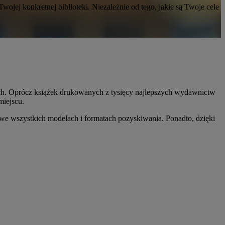
wojej konkretnej biblioteki. Niezależnie od tego, jakie są Twoje cele
ch. Oprócz książek drukowanych z tysięcy najlepszych wydawnictw
iejscu.
 we wszystkich modelach i formatach pozyskiwania. Ponadto, dzięki