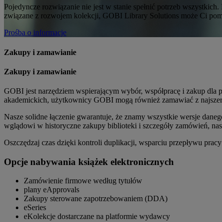
Pojedyncze rozwiązanie nie jest w stanie spełnić potrzeb wszystkich.
związane z rozwojem kolekcji, GOBI Library Solutions może Ci po
Prośba o informacje
Zakupy i zamawianie
Zakupy i zamawianie
GOBI jest narzędziem wspierającym wybór, współpracę i zakup dla 
akademickich, użytkownicy GOBI mogą również zamawiać z najszer
Nasze solidne łączenie gwarantuje, że znamy wszystkie wersje daneg
wglądowi w historyczne zakupy biblioteki i szczegóły zamówień, nasza 
Oszczędzaj czas dzięki kontroli duplikacji, wsparciu przepływu pra
Opcje nabywania książek elektronicznych
Zamówienie firmowe według tytułów
plany eApprovals
Zakupy sterowane zapotrzebowaniem (DDA)
eSeries
eKolekcje dostarczane na platformie wydawcy