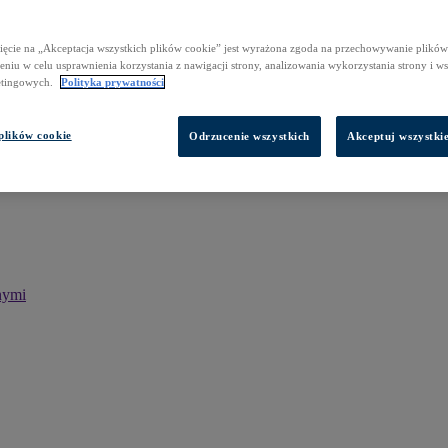
ięcie na „Akceptacja wszystkich plików cookie” jest wyrażona zgoda na przechowywanie plików
niu w celu usprawnienia korzystania z nawigacji strony, analizowania wykorzystania strony i w
etingowych.
Polityka prywatności
plików cookie
Odrzucenie wszystkich
Akceptuj wszystkie
nymi