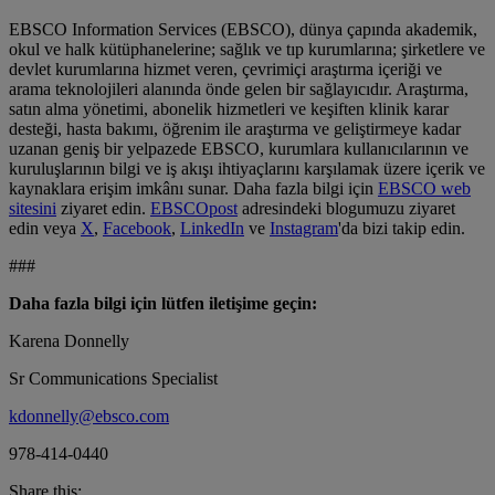
EBSCO Information Services (EBSCO), dünya çapında akademik,
okul ve halk kütüphanelerine; sağlık ve tıp kurumlarına; şirketlere ve
devlet kurumlarına hizmet veren, çevrimiçi araştırma içeriği ve
arama teknolojileri alanında önde gelen bir sağlayıcıdır. Araştırma,
satın alma yönetimi, abonelik hizmetleri ve keşiften klinik karar
desteği, hasta bakımı, öğrenim ile araştırma ve geliştirmeye kadar
uzanan geniş bir yelpazede EBSCO, kurumlara kullanıcılarının ve
kuruluşlarının bilgi ve iş akışı ihtiyaçlarını karşılamak üzere içerik ve
kaynaklara erişim imkânı sunar. Daha fazla bilgi için
EBSCO web
sitesini
ziyaret edin.
EBSCOpost
adresindeki blogumuzu ziyaret
edin veya
X
,
Facebook
,
LinkedIn
ve
Instagram
'da bizi takip edin.
###
Daha fazla bilgi için lütfen iletişime geçin:
Karena Donnelly
Sr Communications Specialist
kdonnelly@ebsco.com
978-414-0440
Share this: