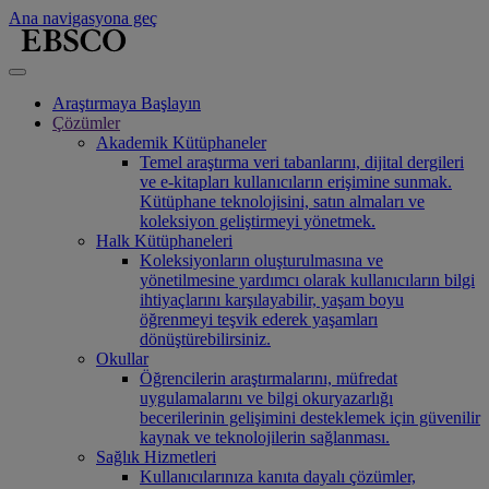
Ana navigasyona geç
Araştırmaya Başlayın
Çözümler
Akademik Kütüphaneler
Temel araştırma veri tabanlarını, dijital dergileri
ve e-kitapları kullanıcıların erişimine sunmak.
Kütüphane teknolojisini, satın almaları ve
koleksiyon geliştirmeyi yönetmek.
Halk Kütüphaneleri
Koleksiyonların oluşturulmasına ve
yönetilmesine yardımcı olarak kullanıcıların bilgi
ihtiyaçlarını karşılayabilir, yaşam boyu
öğrenmeyi teşvik ederek yaşamları
dönüştürebilirsiniz.
Okullar
Öğrencilerin araştırmalarını, müfredat
uygulamalarını ve bilgi okuryazarlığı
becerilerinin gelişimini desteklemek için güvenilir
kaynak ve teknolojilerin sağlanması.
Sağlık Hizmetleri
Kullanıcılarınıza kanıta dayalı çözümler,