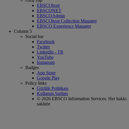
Giriş Yap
EBSCOhost
EBSCONET
EBSCOAdmin
EBSCOhost Collection Manager
EBSCO Experience Manager
Column 5
Social bar
Facebook
Twitter
LinkedIn - TR
YouTube
Instagram
Badges
App Store
Google Play
Policy links
Gizlilik Politikası
Kullanım Şartları
© 2026 EBSCO Information Services. Her hakkı
saklıdır