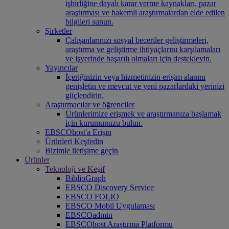
işbirliğine dayalı karar verme kaynakları, pazar
araştırması ve hakemli araştırmalardan elde edilen
bilgileri sunun.
Şirketler
Çalışanlarınızı sosyal beceriler geliştirmeleri,
araştırma ve geliştirme ihtiyaçlarını karşılamaları
ve işyerinde başarılı olmaları için destekleyin.
Yayıncılar
İçeriğinizin veya hizmetinizin erişim alanını
genişletin ve mevcut ve yeni pazarlardaki yerinizi
güçlendirin.
Araştırmacılar ve öğrenciler
Ürünlerimize erişmek ve araştırmanıza başlamak
için kurumunuzu bulun.
EBSCOhost'a Erişin
Ürünleri Keşfedin
Bizimle iletişime geçin
Ürünler
Teknoloji ve Keşif
BiblioGraph
EBSCO Discovery Service
EBSCO FOLIO
EBSCO Mobil Uygulaması
EBSCOadmin
EBSCOhost Araştırma Platformu