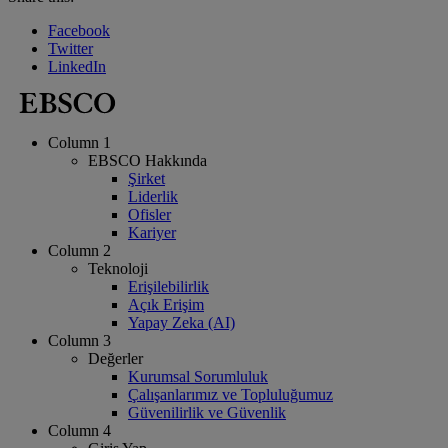
Facebook
Twitter
LinkedIn
Column 1
EBSCO Hakkında
Şirket
Liderlik
Ofisler
Kariyer
Column 2
Teknoloji
Erişilebilirlik
Açık Erişim
Yapay Zeka (AI)
Column 3
Değerler
Kurumsal Sorumluluk
Çalışanlarımız ve Topluluğumuz
Güvenilirlik ve Güvenlik
Column 4