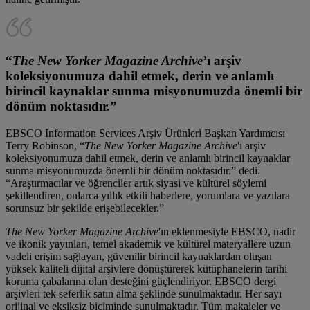
“
The New Yorker Magazine Archive
’ı arşiv
koleksiyonumuza dahil etmek, derin ve anlamlı
birincil kaynaklar sunma misyonumuzda önemli bir
dönüm noktasıdır.”
EBSCO Information Services Arşiv Ürünleri Başkan Yardımcısı
Terry Robinson, “
The New Yorker Magazine Archive
'ı arşiv
koleksiyonumuza dahil etmek, derin ve anlamlı birincil kaynaklar
sunma misyonumuzda önemli bir dönüm noktasıdır.” dedi.
“Araştırmacılar ve öğrenciler artık siyasi ve kültürel söylemi
şekillendiren, onlarca yıllık etkili haberlere, yorumlara ve yazılara
sorunsuz bir şekilde erişebilecekler.”
The New Yorker Magazine Archive
'ın eklenmesiyle EBSCO, nadir
ve ikonik yayınları, temel akademik ve kültürel materyallere uzun
vadeli erişim sağlayan, güvenilir birincil kaynaklardan oluşan
yüksek kaliteli dijital arşivlere dönüştürerek kütüphanelerin tarihi
koruma çabalarına olan desteğini güçlendiriyor. EBSCO dergi
arşivleri tek seferlik satın alma şeklinde sunulmaktadır. Her sayı
orijinal ve eksiksiz biçiminde sunulmaktadır. Tüm makaleler ve