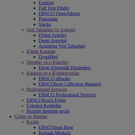
Explora
Full Text Finder
EBSCO OpenAthens
Panorama
Stacks
Veri Tabanları ve Arşivler
Dijital Arşivler
Dergi Arşivleri
Araştırma Veri Tabanları
Klinik Kararlar
DynaMed
Dergiler ve e-Paketler
Dergi Aboneliği Hizmetleri
Kitaplar ve e-Koleksiyonlar
EBSCO eBooks
EBSCOhost Collection Manager
Professional Services
EBSCO Professional Services
EBSCOhost'a Erişin
Ürünleri Keşfedin
Bizimle iletişime geçin
Görüş ve Bilgiler
Keşfet
EBSCOpost Blog
Kaynak Merkezi