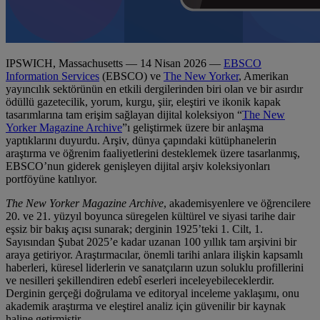
IPSWICH, Massachusetts — 14 Nisan 2026 —
EBSCO
Information Services
(EBSCO) ve
The New Yorker
, Amerikan
yayıncılık sektörünün en etkili dergilerinden biri olan ve bir asırdır
ödüllü gazetecilik, yorum, kurgu, şiir, eleştiri ve ikonik kapak
tasarımlarına tam erişim sağlayan dijital koleksiyon “
The New
Yorker Magazine Archive
”ı geliştirmek üzere bir anlaşma
yaptıklarını duyurdu. Arşiv, dünya çapındaki kütüphanelerin
araştırma ve öğrenim faaliyetlerini desteklemek üzere tasarlanmış,
EBSCO’nun giderek genişleyen dijital arşiv koleksiyonları
portföyüne katılıyor.
The New Yorker Magazine Archive
, akademisyenlere ve öğrencilere
20. ve 21. yüzyıl boyunca süregelen kültürel ve siyasi tarihe dair
eşsiz bir bakış açısı sunarak; derginin 1925’teki 1. Cilt, 1.
Sayısından Şubat 2025’e kadar uzanan 100 yıllık tam arşivini bir
araya getiriyor. Araştırmacılar, önemli tarihi anlara ilişkin kapsamlı
haberleri, küresel liderlerin ve sanatçıların uzun soluklu profillerini
ve nesilleri şekillendiren edebî eserleri inceleyebileceklerdir.
Derginin gerçeği doğrulama ve editoryal inceleme yaklaşımı, onu
akademik araştırma ve eleştirel analiz için güvenilir bir kaynak
haline getirmiştir.