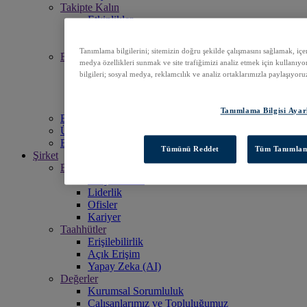
Takipte Kalın
Etkinlikler
Haber Bültenleri
Haberler
Tanımlama bilgilerini; sitemizin doğru şekilde çalışmasını sağlamak, içeri
Bilginizi artırın
medya özellikleri sunmak ve site trafiğimizi analiz etmek için kullanıyor
Destek
bilgileri; sosyal medya, reklamcılık ve analiz ortaklarımızla paylaşıyoru
EBSCO Academy
Tanıtım Materyalleri
Başlık Listeleri
Tanımlama Bilgisi Ayar
EBSCOhost'a Erişin
Ürünleri Keşfedin
Bizimle iletişime geçin
Tümünü Reddet
Tüm Tanımlama
Şirket
Biz Kimiz?
Misyonumuz
Liderlik
Ofisler
Kariyer
Taahhütler
Erişilebilirlik
Açık Erişim
Yapay Zeka (AI)
Değerler
Kurumsal Sorumluluk
Çalışanlarımız ve Topluluğumuz