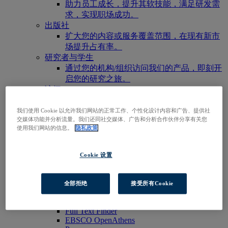
助力员工成长，提升其软技能，满足研发需
求，实现职场成功。
出版社
扩大您的内容或服务覆盖范围，在现有新市
场提升占有率。
研究者与学生
通过您的机构/组织访问我们的产品，即刻开
启您的研究之旅。
访问EBSCOhost
浏览产品
联系我们
我们使用 Cookie 以允许我们网站的正常工作、个性化设计内容和广告、提供社
交媒体功能并分析流量。我们还同社交媒体、广告和分析合作伙伴分享有关您
产品与服务
使用我们网站的信息。
隐私政策
技术与发现
BiblioGraph
EBSCO发现服务
Cookie 设置
EBSCO FOLIO
EBSCO 移动应用程序
EBSCOadmin
全部拒绝
接受所有Cookie
EBSCOhost研究平台
Explora
Full Text Finder
EBSCO OpenAthens