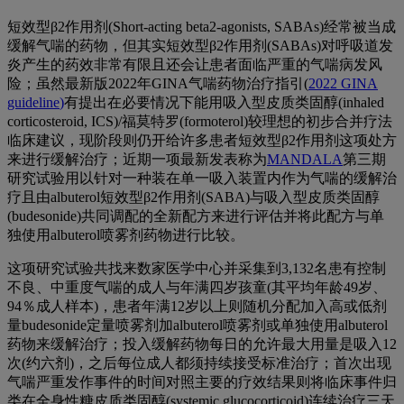
短效型
β2
作用剂
(Short-acting beta2-agonists, SABAs)
经
常被
当成
缓解
气喘的药物
，但其实
短效型
β2
作用剂(
SABAs
)
对呼吸道发
炎产生的
药
效
非常
有限且还会让患者面临
严重的
气喘
病
发风
险
；虽然
最新版
2022
年
GINA
气喘药物治疗指引(
2022 GINA
guideline
)
有提出
在必要情况下
能
用吸入型皮质类固醇(inhaled
corticosteroid, ICS)/福莫特罗(formoterol)较理想的初
步合并
疗
法
临床建议
，
现阶段则仍
开给许多患者
短效型
β2
作用剂
这项处方
来进行
缓解治疗
；近期
一项最
新
发表称
为
MANDALA
第三期
研究
试验
用以
针对一种装在单一吸入装置内作为气喘的缓解治
疗且由albuterol短效型
β2
作用剂(SABA)与吸入型皮质类固醇
(
budesonide
)共同调配
的
全
新配方
来
进行评估并将
此配方
与单
独使用albuterol
喷雾剂药物进行
比较。
这项研究试验共找来数家医学中心并采集到3,132名患有控制
不良、中重度气喘的成人与年满四岁孩童(其平均年龄49岁、
94％成人样本)，患者年满12岁以上则随机分配加入高或低剂
量budesonide定量喷雾剂加albuterol
喷雾剂
或单独使用albuterol
药物来缓解治疗；投入缓解药物每日的允许最大用量是吸入12
次(约六剂)，之后每位成人都须持续接受标准治疗；首次出现
气喘严重发作事件的时间对照主要的疗效结果则将临床事件归
类在全身性糖皮质类固醇(systemic glucocorticoid)连续治疗三天