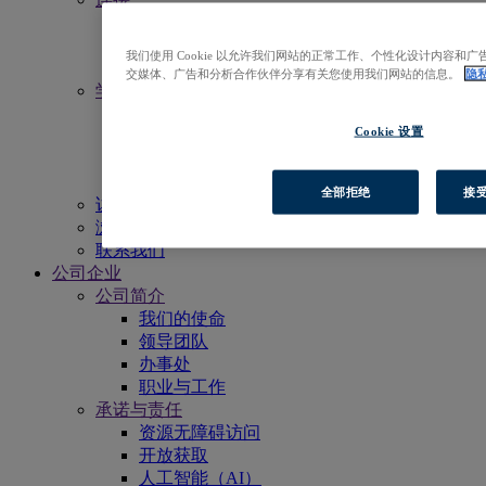
活动
新闻中心
我们使用 Cookie 以允许我们网站的正常工作、个性化设计内容
电子月报
交媒体、广告和分析合作伙伴分享有关您使用我们网站的信息。
隐
学习
获得更多支持
Cookie 设置
EBSCO学术委员会
宣传物料
资源列表
全部拒绝
接受
访问EBSCOhost
浏览产品
联系我们
公司企业
公司简介
我们的使命
领导团队
办事处
职业与工作
承诺与责任
资源无障碍访问
开放获取
人工智能（AI）