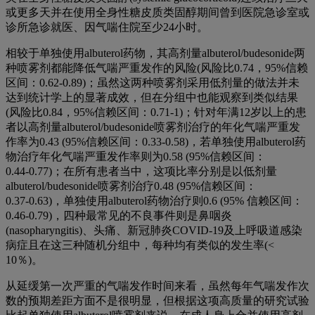
或更多天并在使用全身性糖皮质类固醇期间曾到医院急诊室或
诊所急诊就医、因气喘住院至少24小时。
相较于单独使用
albuterol
药物，其高剂量
albuterol/budesonide
两
种喷雾剂都能降低气喘严重发作的风险
(
风险比
0.74‌
，
95%
信赖
区间：
0.62‌-0.89)
；虽然这两种喷雾剂采用低剂量的做法并未
达到统计学上的显著成效，但在分组中也能观察到类似结果
(
风险比
0.84‌
，
95%
信赖区间：
0.71‌-1)
；针对年满
12
岁以上的患
者以高剂量
albuterol/budesonide
喷雾剂治疗的年化气喘严重发
作率为
0.43 (95%‌
信赖区间：
0.33‌-0.58)
，若单独使用
albuterol
药
物治疗年化气喘严重发作率则为
0.58‌ (95%‌
信赖区间：
0.44‌-0.77)
；在所有患者当中，这项比率分别是以低剂量
albuterol/budesonide
喷雾剂治疗
0.48‌ (95%‌
信赖区间：
0.37‌-0.63)
，单独使用
albuterol
药物治疗则
0.6‌ (95%‌
信赖区间：
0.46‌-0.79)
，四种最常见的不良事件则是鼻咽炎
(nasopharyngitis)
、头痛、新冠肺炎
COVID-19
及上呼吸道感染
病症且在这三种随机分组中，每种均有类似的发生率
(<
10
％
)
。
从延缓第一次严重的气喘发作时间来看，虽然每年气喘发作次
数的预期差距方面不是很明显，但根据这项高质量的研究试验