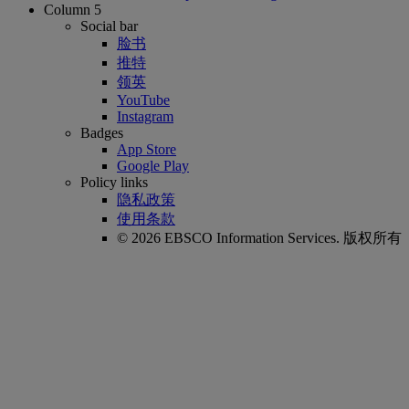
Column 5
Social bar
脸书
推特
领英
YouTube
Instagram
Badges
App Store
Google Play
Policy links
隐私政策
使用条款
© 2026 EBSCO Information Services. 版权所有