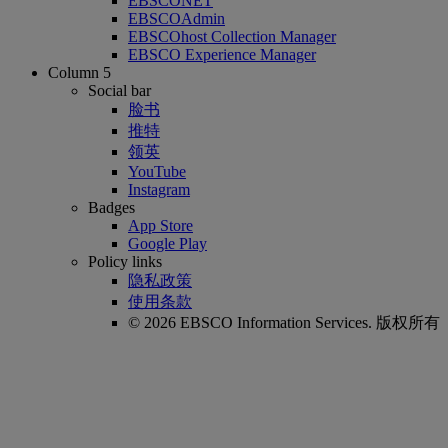
EBSCONET
EBSCOAdmin
EBSCOhost Collection Manager
EBSCO Experience Manager
Column 5
Social bar
脸书
推特
领英
YouTube
Instagram
Badges
App Store
Google Play
Policy links
隐私政策
使用条款
© 2026 EBSCO Information Services. 版权所有