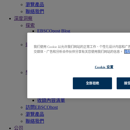
瀏覽產品
聯絡我們
深度洞察
探索
EBSCOpost Blog
資源中心
連接
我们使用 Cookie 以允许我们网站的正常工作、个性化设计内容
活動
交媒体、广告和分析合作伙伴分享有关您使用我们网站的信息。
隐
最新消息
電子月報
Cookie 设置
學習
獲得更多支援
全部拒绝
接受
EBSCO 學會
宣傳資料
收錄內容清單
訪問EBSCOhost
瀏覽產品
聯絡我們
公司