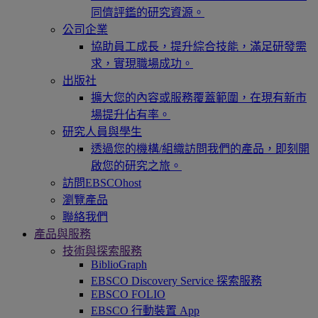
同儕評鑑的研究資源。
公司企業
協助員工成長，提升綜合技能，滿足研發需
求，實現職場成功。
出版社
擴大您的內容或服務覆蓋範圍，在現有新市
場提升佔有率。
研究人員與學生
透過您的機構/組織訪問我們的產品，即刻開
啟您的研究之旅。
訪問EBSCOhost
瀏覽產品
聯絡我們
產品與服務
技術與探索服務
BiblioGraph
EBSCO Discovery Service 探索服務
EBSCO FOLIO
EBSCO 行動裝置 App