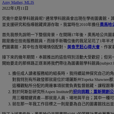
Amy Mather, MLIS
2022年1月11日
究竟什麼是學科館員呢
?
通常學科館員會出現在學術圖書館，
並支援研究和指導館藏資源存取，我當時在
2010
年擔任
奧馬哈
首先我想先說明一下整個背景，在間隔
17
年後，奧馬哈公共圖
館是擔任技術服務館員，而接手新職位後的我足足花了
1
年半才
們圖書館，其中包含現場情侶配對、
美食烹飪心得大會
、作家
接下來的幾年期間，本館推出的這些特別活動大受歡迎；但另
開始要走的那條路正逐漸將我們帶往為圖書館學科館員
(subject 
擔任成人讀者服務組的組長時，我持續延伸探究自己的角
對我特別有所啟發那就是位於堪薩斯州
Topeka Shawnee
郡
這種觀點所分配的周邊事項就需負責監督館藏、課程跟專
對於阿斯彭研究所
Aspen Institute
的
迎向挑戰：重新開創公
用三種關鍵資產
―
那就是人員、場地與平台；其中一種可
就在那一年我工作目標之一則是要為自己的圖書館找出並