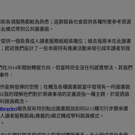
源和各項服務都較為熟悉；這群館員也會提供各種所需參考資源
將此模式帶到公共圖書館。
於提供一個負責成人讀者服務組組長職位；過去我原本在此圖書
色；起初我們設計了一些本館特有推廣活動來吸引成年讀者到我
們在
2014
年開始轉變方向，但當時完全沒任何感覺想法，其我們
事件：
作能夠發揮的空間；在觸及各種圖書館當中發現有一所圖書館
以我的理解他們對於周邊事項的定義是指一種主題，於是透過
科館員概念。
ibraries)
報告就有特別點出圖書館該如何以
15
種可行步驟來運
人讀者服務館員
(
廣義的
)
模式轉成學科館員模式。
。