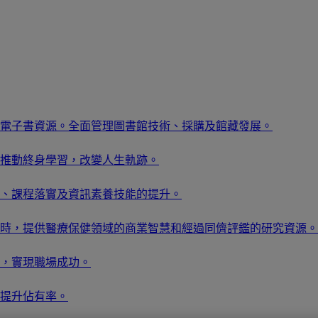
電子書資源。全面管理圖書館技術、採購及館藏發展。
推動終身學習，改變人生軌跡。
、課程落實及資訊素養技能的提升。
時，提供醫療保健領域的商業智慧和經過同儕評鑑的研究資源。
，實現職場成功。
提升佔有率。