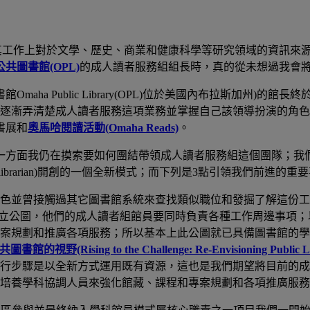
其工作上對於文學、歷史、商業和健康科學等研究領域的資訊來
公共圖書館
(OPL)
的成人讀者服務組組長時，真的從未想過我會
書館
Omaha Public Library(OPL)
位於美國內布拉斯加州
)
的館長終
逐漸弄清楚成人讀者服務這項業務並掌握自己該領導扮演的角
書展和
奧馬哈閱讀活動
(Omaha Reads)
。
一方面我仍在摸索要如何團結帶領成人讀者服務組這個團隊；我
librarian)
開創的一個全新模式；而下列是
3
點引領我們前進的重要
色並曾接觸過其它圖書館系統來查找類似職位和發掘了解這份工
立公圖，他們的成人讀者組館員要同時負責各種工作周邊事項；
案規劃和推廣各項服務；所以基本上此公圖就已具備圖書館的學
共圖書館的視野
(Rising to the Challenge: Re-Envisioning Public L
行步驟是以全新方式運用既有資源，這也是我們期望將目前的成
培養學科協調人員來強化館藏、課程和專案規劃和各項推廣服務