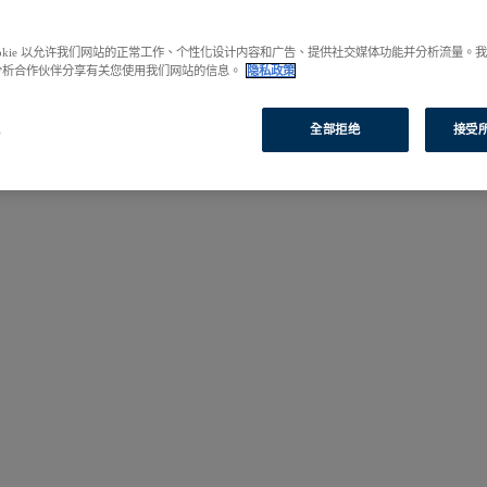
啟您的研究之旅。
ookie 以允许我们网站的正常工作、个性化设计内容和广告、提供社交媒体功能并分析流量。
分析合作伙伴分享有关您使用我们网站的信息。
隐私政策
置
全部拒绝
接受所