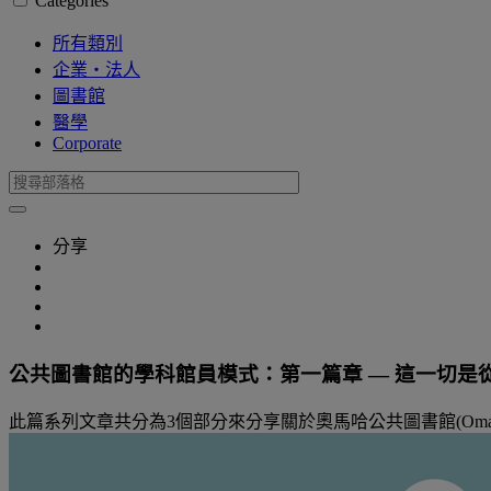
Categories
所有類別
企業・法人
圖書館
醫學
Corporate
分享
公共圖書館的學科館員模式：第一篇章 ― 這一切是
此篇系列文章共分為3個部分來分享關於奧馬哈公共圖書館(Omaha