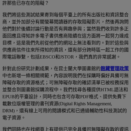
許那些已存在的阻礙？
我們將這些測試結果寄到每個平臺上的所有出版社和資訊整合
商，並外加部分有關螢幕閱讀器的存取阻礙影片，然後再詢問
他們對於後續討論行動是否有興趣參與；當然我們收到許多正
面回應且得知許多電子書供應商陸續在這方面將一起努力達成
目標，這是我們先前從他們的網站上無法看到的。對於這些與
供應商信件往來所得知的資訊，還有部分跨時區一起工作的國
際電話聯繫，包括EBSCO和JSTOR，我們真的非常感謝。
針對此份研究計劃成果，在昆士蘭大學圖書館的
館藏管理政策
中也新增一條相關規範，內容說明我們在採購時偏好具備可無
障礙存取的資源格式；可無障礙存取的確認清單已被校務採用
並整合到圖書館採購流程中。我們找尋各種提供HTML語法和
EPUB的平臺設計，同時也包含可存取PDF格式、提供免費下
載數位版權管理的書刊資源(Digital Rights Management,
DRM)，還有線上可用的閱讀模式和已通過輔助性科技測試的
電子資源。
我們同時也在找網頁上有提供已完全具備可無障礙存取的資訊