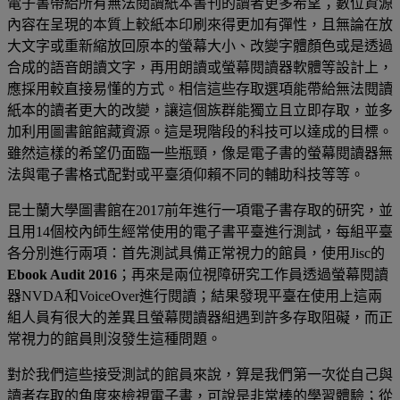
電子書帶給所有無法閱讀紙本書刊的讀者更多希望；數位資源
內容在呈現的本質上較紙本印刷來得更加有彈性，且無論在放
大文字或重新縮放回原本的螢幕大小、改變字體顏色或是透過
合成的語音朗讀文字，再用朗讀或螢幕閱讀器軟體等設計上，
應採用較直接易懂的方式。相信這些存取選項能帶給無法閱讀
紙本的讀者更大的改變，讓這個族群能獨立且立即存取，並多
加利用圖書館館藏資源。這是現階段的科技可以達成的目標。
雖然這樣的希望仍面臨一些瓶頸，像是電子書的螢幕閱讀器無
法與電子書格式配對或平臺須仰賴不同的輔助科技等等。
昆士蘭大學圖書館在2017前年進行一項電子書存取的研究，並
且用14個校內師生經常使用的電子書平臺進行測試，每組平臺
各分別進行兩項：首先測試具備正常視力的館員，使用Jisc的
Ebook Audit 2016
；再來是兩位視障研究工作員透過螢幕閱讀
器NVDA和VoiceOver進行閱讀；結果發現平臺在使用上這兩
組人員有很大的差異且螢幕閱讀器組遇到許多存取阻礙，而正
常視力的館員則沒發生這種問題。
對於我們這些接受測試的館員來說，算是我們第一次從自己與
讀者存取的角度來檢視電子書，可說是非常棒的學習體驗；從