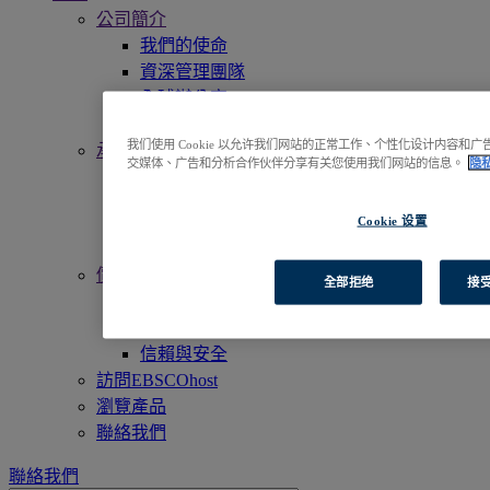
公司簡介
我們的使命
資深管理團隊
全球辦公室
工作機會
我们使用 Cookie 以允许我们网站的正常工作、个性化设计内容
承諾與責任
交媒体、广告和分析合作伙伴分享有关您使用我们网站的信息。
隐
無障礙使用
Open Access 開放獲取
Linked Data
Cookie 设置
人工智慧 (AI)
價值觀
全部拒绝
接受
企業社會責任
我們的員工與社群
信賴與安全
訪問EBSCOhost
瀏覽產品
聯絡我們
聯絡我們