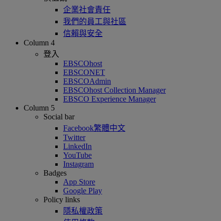
企業社會責任
我們的員工與社區
信賴與安全
Column 4
登入
EBSCOhost
EBSCONET
EBSCOAdmin
EBSCOhost Collection Manager
EBSCO Experience Manager
Column 5
Social bar
Facebook繁體中文
Twitter
LinkedIn
YouTube
Instagram
Badges
App Store
Google Play
Policy links
隱私權政策