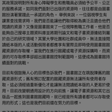
其政策說明對所有身心障礙學生和教職員必須給予公平、公正
的服務承諾，如同我們面對已出版的資源時，往往都是由圖書
館扮演著實踐此一承諾的角色。 舉例來說，一位弱視學生有
課業查找需求時，我們是否能讓他們取得較為廣泛且適合他們
閱讀的資源？又像是圖書館來了一位視障教職工作者，他是否
能夠自己搜尋主題資料庫並將期刊論文和電子書資源連結到屬
於自己的研究領域？其實大學社團和社群成員中，無法直接閱
讀紙本版的人或活動侷限者都應享有實際且即時使用圖書館館
藏資源的存取權，當我們在進行館藏或電子資源採購時，而資
源的可存取標準卻超出圖書館控制範圍時，這便成為圖書館持
續面對的挑戰。
目前有個鼓舞人心的目標告訴我們，圖書館正在跳脫陳舊的館
藏資源形式；舊有預訂配置的館藏資源無法讓所有使用者存
取，這必須經過重新優化才能讓無法閱讀紙本版的人更易於使
用。目前改變朝通用設計的方向前進，讓電子書資源和其它出
版品一起進到圖書館館藏時，就已經是所有讀者都可以存取使
用的形式；這也是我們目前還在努力的目標。