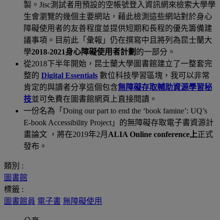
製。Jisc測試者用預設的空帳號登入資訊網來檢索大學學
生會瀏覽的幾個主要網站，藉此檢測這些網站對於身心
障礙使用者的友善程度並提供短期和長程的優先籌備建
議事項。目前此「彙報」仍在撰寫中且將列為昆士蘭大
學
2018-2021身心障礙使用者計劃
的一部分。
從2018下半年開始，昆士蘭大學圖書館建立了一整套完
整的
Digital Essentials
數位科技學習區塊，我可以非常
肯定的與讀者分享這個包含
無障礙存取輔助資源學習秘
技
並可免費在圖書館網頁上直接閱讀。
一份名為「Doing our part to end the ‘book famine’: UQ’s
E-book Accessibility Project」的無障礙存取電子書資源計
畫論文 ，將在2019年2月
ALIA Online conference上
正式
發布。
類別 :
圖書館
標籤 :
圖書館員
電子書
無障礙使用