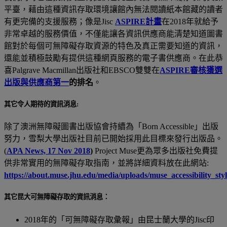
平臺，藉由這種資訊存取環境讓館內無法閱讀紙本館藏的讀者
有更完備的支援服務；像是Jisc
ASPIRE計畫
在2018年就給予
非常卓越的服務價值，不僅能讓各資訊供應商能清楚知道圖書
館對於每個可無障礙存取資源的特色及真正需要知道的資訊，
還能並積極鼓勵有提供這種網頁服務的電子書供應商。在此恭
喜Palgrave Macmillan出版社和EBSCO雙雙在
ASPIRE審核獲選
出版與供應商第一
的排名
。
其它令人期待的資訊消息:
除了澳洲無障礙圖書出版協會持續為「Born Accessible」出版
努力，雪梨大學出版社目前已開始採用此目標來發行出版品。
(
APA News, 17 Nov 2018
)
Project Muse更為眾多出版社免費提
供非常實用的無障礙存取指南，並將詳細資料放在此網站:
https://about.muse.jhu.edu/media/uploads/muse_accessibility_sty
其它昆大可無障礙存取的資訊消息：
2018年的「可無障礙存取彙報」由昆士蘭大學的Jisc印