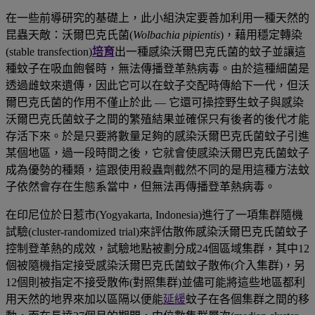
在一些前導研究的基礎上
，
此小組決定要善加利用一種天然的
昆蟲天敵
：
沃爾巴克氏菌
(
Wolbachia
pipientis
)
，藉用穩定轉染
(stable transfection)
培育
出一種感染
沃爾巴克氏菌的蚊子
並讓這
種蚊子在吸血飽餐時，無法傳播登革熱病毒。由於這種細菌是
透過雌蚊來遺傳，因此它可以在蚊子交配時傳給下一代，但
沃
爾巴克氏菌的作用不僅止於此
—
它還可操控野生蚊子與感染
沃爾巴克氏菌蚊子之間的繁殖結果
並確保只有
後者的後代才能
存活下來
。於是只要將數量足夠的
感染沃爾巴克氏菌蚊子引進
某個地區
，過一段時間之後，它
就會使感染沃爾巴克氏菌蚊子
成為優勢的種類
，這跟使用殺蟲劑截然不同的是用這種方法蚊
子依然會存在生態系當中，但無法再傳播登革熱病毒。
在印尼位於日惹市
(Yogyakarta,
Indonesia)
進行了一項集群隨機
試驗
(cluster-randomized trial)
來
評估散佈
感染沃爾巴克氏菌蚊子
控制登革熱
的
成效
，試驗地點被劃分成
24
個區域集群
，
其中
12
個被隨機指定接受感染沃爾巴克氏菌蚊子散佈
(
介入集群
)
，另
12
個則被指定不接受散佈
(
對照集群
)並儘可能將這些地區都利
用天然的地界來加以區隔以便能
延緩
蚊子在各個集群之間的移