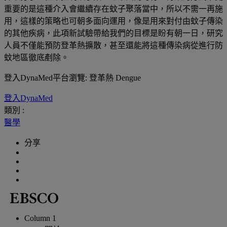
重要的是這種介入會繼續存在蚊子聚落當中，所以不需一再施
用，這樣的策略也可朝多面向運用，像是用來對付由蚊子傳染
的其他疾病，此項新試驗帶給我們的目標是盼有朝一日，研究
人員不僅能預防登革熱擴散，甚至還能將這種傳染病從進行防
蚊地區徹底剷除。
登入DynaMed平台瀏覽: 登革熱 Dengue
登入DynaMed
類別 :
醫學
分享
Column 1