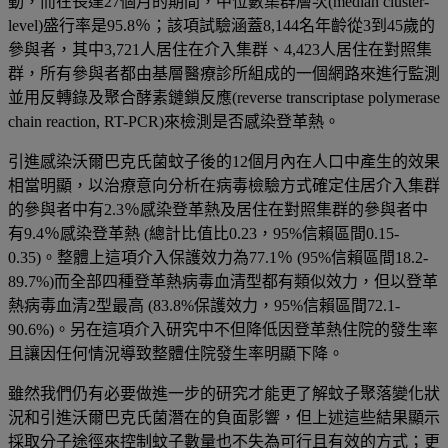
動，而在長達27
個月的期間
，中位數集群層次
(median cluster-
level)
盛行率是
95.8
％
；
該項試驗涵蓋
8,144
名
年齡從
3
到
45
歲的
參與者，其中
3,721
人居住在介入集群
、
4,423
人居住在對照集
群
，
所有參與者都由基層醫療診所組成的一個網路來進行監測
並用反轉錄及聚合酵素鏈鎖反應
(reverse transcriptase polymerase
chain reaction, RT-PCR)
來檢測是否感染登革熱
。
引進感染沃爾巴克氏菌蚊子後的
12
個月內
在人口中產生的效果
相當明顯，以治療意向分析在病毒檢驗方式確定住居介入集群
的參與者中有
2.3
％
感染登革熱及居住在對照集群的參與者中
有
9.4
％
感染登革熱
(
總計比值比
0.23
，
95%
信賴區間
0.15-
0.35)
。整體上這項介入保護效力為
77.1
％
(95%
信賴區間
18.2-
89.7%)
而全部
四種
登革熱病毒血清型都有類似效力，
但以登革
熱病毒
血清
2
型
最高
(83.8%
保護效力，
95%
信賴區間
72.1-
90.6%)
。另在這項介入研究中不但降低因登革熱住院的發生率
且讓因任何情況導致整體住院發生率明顯下降。
雖然我們仍有必要做進一步的研究才能更了解蚊子聚落變化狀
況和引進沃爾巴克氏菌潛在的負面影響
，但上述這些結果顯示
採取分子途徑來控制蚊子數量也不失為可行且有效的方式；更