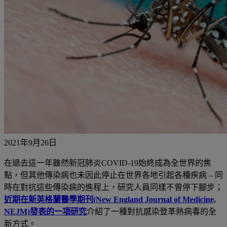
2021年9月26日
在過去這一年雖然新冠肺炎
COVID-19
始終成為全世界的焦
點
，
但其他傳染病也未因此停止在世界各地引起各種疾病
–
同
時
在對抗這些傳染病的進程上，
研究人員同樣不曾停下腳步
；
近期在新英格蘭醫學期刊(New England Journal of Medicine,
NEJM)
發表的一項研究
介紹了一種對抗感染登革熱病毒的全
新方式。