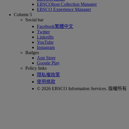
EBSCOhost Collection Manager
EBSCO Experience Manager
Column 5
Social bar
Facebook繁體中文
Twitter
LinkedIn
YouTube
Instagram
Badges
App Store
Google Play
Policy links
隱私權政策
使用條款
© 2026 EBSCO Information Services. 版權所有