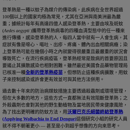
登革熱是一種以蚊子為媒介的傳染病
，此疾病在
全世界超過
100
個以上的國家均極為常見
，
尤其在亞洲與南美洲最為嚴
重
；據統計每年有高達四億人感染登革熱，主要由埃及斑蚊
(
Aedes
aegypti
)攜帶登革熱病毒的四種血清型態中的任一種來
進行傳播，感染登革熱的人，每四人當中就有一人會生病，其
症狀有像是噁心、嘔吐、出疹、疼痛、體內出血相關病癥；染
上登革熱可能在幾個小時之內就變得很嚴重且最嚴重的狀況會
導致死亡，在流行疾病疫區，登革熱經常是致病的首要原因且
要遏止其擴散感染也相對困難。雖然最近美國食品藥物管理局
已核准一種
全新的登革熱疫苗
，但想防止這種疾病擴散，用蚊
子來控制感染或許會更有效並可與其他方法併用。
過去數十年來的防治病媒蚊措施主要透過殺蟲劑或環境管理，
但在大多數的地方，這些方式一直都無法有效阻斷登革熱；之
外殺蟲劑也會對其他的野生動植物及當地居民帶來健康風險，
為了找出更明確的防蚊方法，用
沃爾巴克氏細菌終結登革熱
(Applying Wolbachia to End Dengue)
這個研究小組的研究人員
就不得不朝著更小 — 甚至是小到超乎想像的方向來思考。