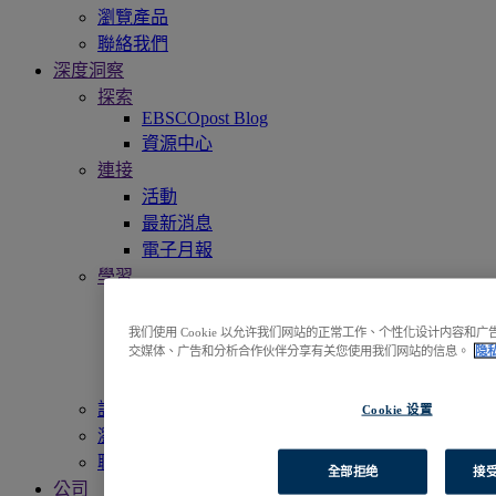
瀏覽產品
聯絡我們
深度洞察
探索
EBSCOpost Blog
資源中心
連接
活動
最新消息
電子月報
學習
獲得更多支援
EBSCO 學會
我们使用 Cookie 以允许我们网站的正常工作、个性化设计内容
交媒体、广告和分析合作伙伴分享有关您使用我们网站的信息。
隐
宣傳資料
收錄內容清單
訪問EBSCOhost
Cookie 设置
瀏覽產品
聯絡我們
全部拒绝
接受
公司