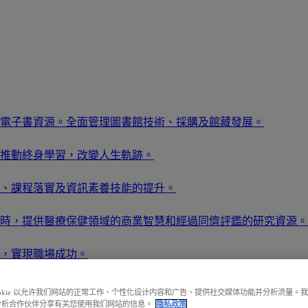
電子書資源。全面管理圖書館技術、採購及館藏發展。
推動終身學習，改變人生軌跡。
、課程落實及資訊素養技能的提升。
時，提供醫療保健領域的商業智慧和經過同儕評鑑的研究資源。
，實現職場成功。
提升佔有率。
ookie 以允许我们网站的正常工作、个性化设计内容和广告、提供社交媒体功能并分析流量。
分析合作伙伴分享有关您使用我们网站的信息。
隐私政策