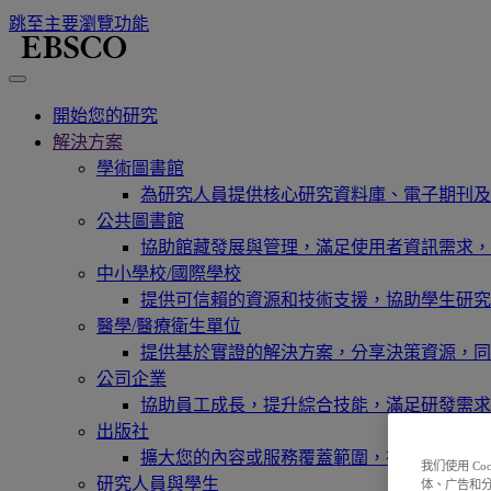
跳至主要瀏覽功能
開始您的研究
解決方案
學術圖書館
為研究人員提供核心研究資料庫、電子期刊及
公共圖書館
協助館藏發展與管理，滿足使用者資訊需求，
中小學校/國際學校
提供可信賴的資源和技術支援，協助學生研究
醫學/醫療衛生單位
提供基於實證的解決方案，分享決策資源，同
公司企業
協助員工成長，提升綜合技能，滿足研發需求
出版社
擴大您的內容或服務覆蓋範圍，在現有新市場
我们使用 C
研究人員與學生
体、广告和