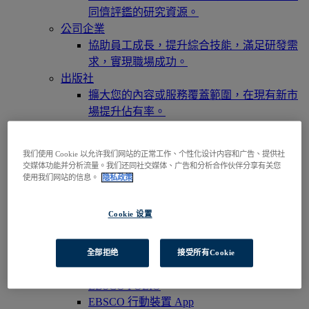
同儕評鑑的研究資源。
公司企業
協助員工成長，提升綜合技能，滿足研發需
求，實現職場成功。
出版社
擴大您的內容或服務覆蓋範圍，在現有新市
場提升佔有率。
研究人員與學生
透過您的機構/組織訪問我們的產品，即刻開
我们使用 Cookie 以允许我们网站的正常工作、个性化设计内容和广告、提供社
啟您的研究之旅。
交媒体功能并分析流量。我们还同社交媒体、广告和分析合作伙伴分享有关您
訪問EBSCOhost
使用我们网站的信息。
隐私政策
瀏覽產品
聯絡我們
Cookie 设置
產品與服務
技術與探索服務
全部拒绝
接受所有Cookie
BiblioGraph
EBSCO Discovery Service 探索服務
EBSCO FOLIO
EBSCO 行動裝置 App