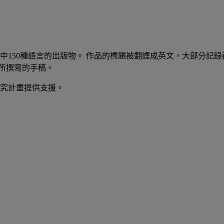
區中150種語言的出版物。 作品的標題被翻譯成英文，大部分記
所撰寫的手稿。
研究計畫提供支援。