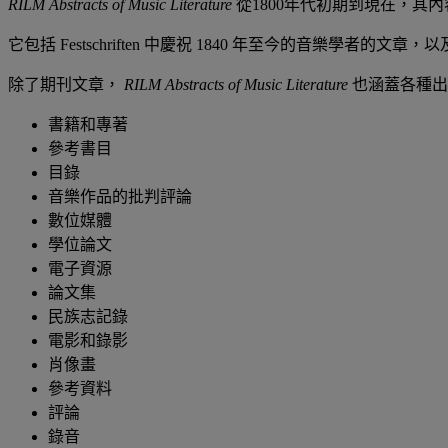
RILM Abstracts of Music Literature
從1800年代初期到現在，其內
它包括 Festschriften 中慶祝 1840 年至今的音樂學者的
除了期刊文章，
RILM Abstracts of Music Literature
也涵蓋各種出
書籍和專著
參考書目
目錄
音樂作品的批判評論
數位媒體
學位論文
電子資源
論文集
民族志記錄
電影和錄影
肖像畫
參考資料
評論
錄音