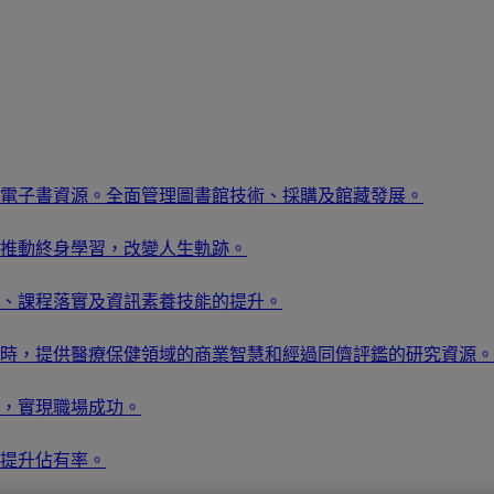
電子書資源。全面管理圖書館技術、採購及館藏發展。
推動終身學習，改變人生軌跡。
、課程落實及資訊素養技能的提升。
時，提供醫療保健領域的商業智慧和經過同儕評鑑的研究資源。
，實現職場成功。
提升佔有率。