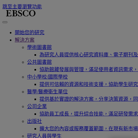
跳至主要瀏覽功能
開始您的研究
解決方案
學術圖書館
為研究人員提供核心研究資料庫、電子期刊及
公共圖書館
協助館藏發展與管理，滿足使用者資訊需求，
中小學校/國際學校
提供可信賴的資源和技術支援，協助學生研究
醫學/醫療衛生單位
提供基於實證的解決方案，分享決策資源，同
公司企業
協助員工成長，提升綜合技能，滿足研發需求
出版社
擴大您的內容或服務覆蓋範圍，在現有新市場
研究人員與學生