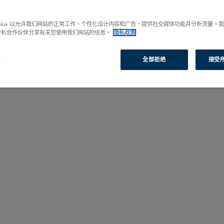
啟您的研究之旅。
ookie 以允许我们网站的正常工作、个性化设计内容和广告、提供社交媒体功能并分析流量。
分析合作伙伴分享有关您使用我们网站的信息。
隐私政策
置
全部拒绝
接受所