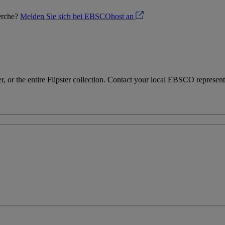
herche?
Melden Sie sich bei EBSCOhost an
r, or the entire Flipster collection. Contact your local EBSCO representat