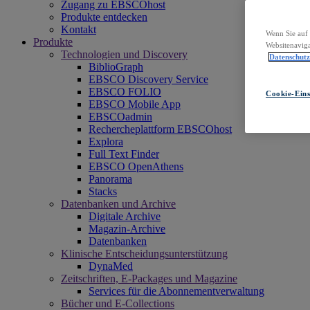
Zugang zu EBSCOhost
Produkte entdecken
Kontakt
Wenn Sie auf 
Produkte
Websitenaviga
Technologien und Discovery
Datenschut
BiblioGraph
EBSCO Discovery Service
EBSCO FOLIO
Cookie-Eins
EBSCO Mobile App
EBSCOadmin
Rechercheplattform EBSCOhost
Explora
Full Text Finder
EBSCO OpenAthens
Panorama
Stacks
Datenbanken und Archive
Digitale Archive
Magazin-Archive
Datenbanken
Klinische Entscheidungsunterstützung
DynaMed
Zeitschriften, E-Packages und Magazine
Services für die Abonnementverwaltung
Bücher und E-Collections