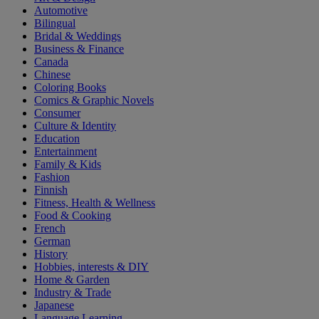
Automotive
Bilingual
Bridal & Weddings
Business & Finance
Canada
Chinese
Coloring Books
Comics & Graphic Novels
Consumer
Culture & Identity
Education
Entertainment
Family & Kids
Fashion
Finnish
Fitness, Health & Wellness
Food & Cooking
French
German
History
Hobbies, interests & DIY
Home & Garden
Industry & Trade
Japanese
Language Learning