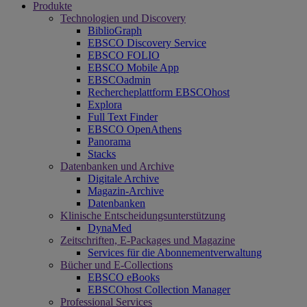
Produkte
Technologien und Discovery
BiblioGraph
EBSCO Discovery Service
EBSCO FOLIO
EBSCO Mobile App
EBSCOadmin
Rechercheplattform EBSCOhost
Explora
Full Text Finder
EBSCO OpenAthens
Panorama
Stacks
Datenbanken und Archive
Digitale Archive
Magazin-Archive
Datenbanken
Klinische Entscheidungsunterstützung
DynaMed
Zeitschriften, E-Packages und Magazine
Services für die Abonnementverwaltung
Bücher und E-Collections
EBSCO eBooks
EBSCOhost Collection Manager
Professional Services