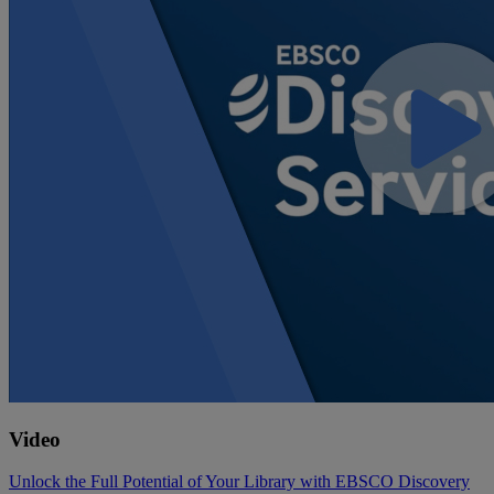
Video
Unlock the Full Potential of Your Library with EBSCO Discovery