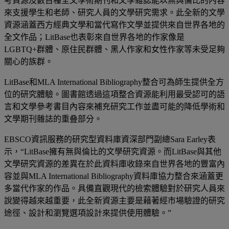
考資源及數百種全文學術期刊和文學雜誌能以無與倫比的內容
來支援學生和老師、研究人員的文學研究需求。此全新的文學
資源涵蓋西方經典文學和當代寫作文學並提供來自世界各地的
全文作品；LitBase也表彰來自世界各地的作家像是
LGBTQ+群體、原住民群體、黑人作家和女性作家等未受足夠
關心的族群。
LitBase和MLA International Bibliography整合可為師生提供全方
位的研究體驗。圖書館透過這項整合資源能利用最受認可的語
言和文學參考書目內容來補充研究工作並盡可能的降低學術和
文學期刊雜誌的重叠部分。
EBSCO資訊服務的研究型資料庫資深部門副總Sara Earley表
示，“LitBase擁有無與倫比的文學研究資源。而LitBase與其他
文學研究資源的差異在於此資料庫收錄來自世界各地的豐富內
容並與MLA International Bibliography資料庫協力整合來涵蓋更
多當代作家的作品。具備直觀現代的檢索體驗對於研究人員來
說變得越來越重要，此全新資源主要是藉著經市場驗證的研究
途徑、設計和瀏覽選項設計來提供使用體驗。”