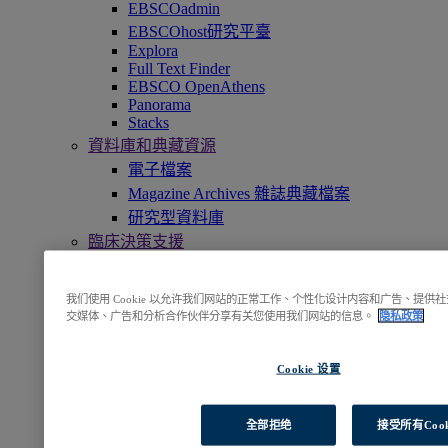
EBSCOadmin
EBSCOhost研究平臺
Explora
Full Text Finder
EBSCO OpenAthens
Panorama
Stacks
資料庫和典藏資源
電子檔案
Magazine Archives 雜誌典藏檔案
研究型資料庫
臨床決策支援
DynaMed
期刊、套裝電子資源以及雜誌
我们使用 Cookie 以允许我们网站的正常工作、个性化设计内容和广告、提
期刊訂閱服務
交媒体、广告和分析合作伙伴分享有关您使用我们网站的信息。
隐私政策
書籍和電子書館藏
EBSCO eBooks
EBSCOhost Collection Manager
Cookie 设置
專業服務
EBSCO專業服務
全部拒绝
接受所有Cook
訪問EBSCOhost