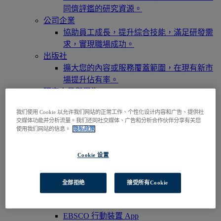
同儕評鑑的研究資源。
公司企業
協助員工成長，提升綜合技能，滿足研發需
求，實現職場成功。
出版社
擴大您的內容或服務覆蓋範圍，在現有新市
場提升佔有率。
研究人員與學生
透過您的機構/組織訪問我們的產品，即刻開
我们使用 Cookie 以允许我们网站的正常工作、个性化设计内容和广告、提供社
啟您的研究之旅。
交媒体功能并分析流量。我们还同社交媒体、广告和分析合作伙伴分享有关您
訪問EBSCOhost
使用我们网站的信息。
隐私政策
瀏覽產品
聯絡我們
Cookie 设置
產品與服務
技術與探索服務
BiblioGraph
全部拒绝
接受所有Cookie
EBSCO Discovery Service 探索服務
EBSCO FOLIO
EBSCO 行動裝置 App