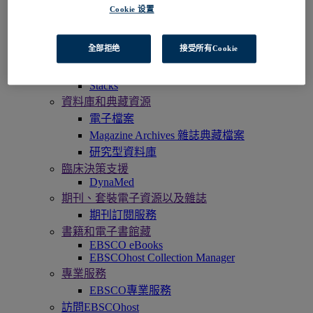
EBSCOadmin
Cookie 设置
EBSCOhost研究平臺
Explora
Full Text Finder
全部拒绝
接受所有Cookie
EBSCO OpenAthens
Panorama
Stacks
資料庫和典藏資源
電子檔案
Magazine Archives 雜誌典藏檔案
研究型資料庫
臨床決策支援
DynaMed
期刊、套裝電子資源以及雜誌
期刊訂閱服務
書籍和電子書館藏
EBSCO eBooks
EBSCOhost Collection Manager
專業服務
EBSCO專業服務
訪問EBSCOhost