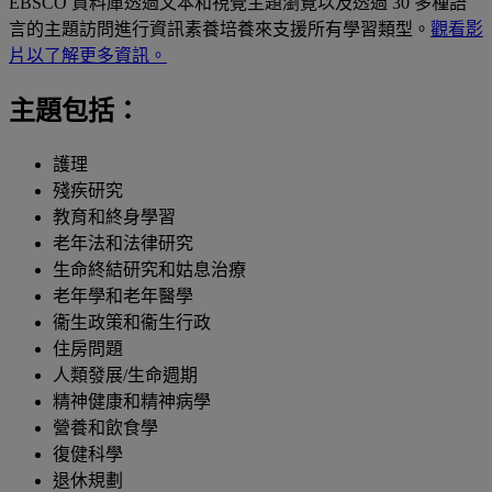
EBSCO 資料庫透過文本和視覺主題瀏覽以及透過 30 多種語
言的主題訪問進行資訊素養培養來支援所有學習類型。
觀看影
片以了解更多資訊。
主題包括：
護理
殘疾研究
教育和終身學習
老年法和法律研究
生命終結研究和姑息治療
老年學和老年醫學
衞生政策和衞生行政
住房問題
人類發展/生命週期
精神健康和精神病學
營養和飲食學
復健科學
退休規劃