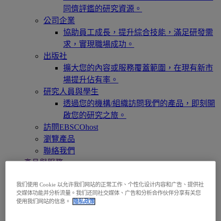
同儕評鑑的研究資源。
公司企業
協助員工成長，提升綜合技能，滿足研發需
求，實現職場成功。
出版社
擴大您的內容或服務覆蓋範圍，在現有新市
場提升佔有率。
研究人員與學生
透過您的機構/組織訪問我們的產品，即刻開
啟您的研究之旅。
訪問EBSCOhost
瀏覽產品
聯絡我們
產品與服務
技術與探索服務
BiblioGraph
我们使用 Cookie 以允许我们网站的正常工作、个性化设计内容和广告、提供社
交媒体功能并分析流量。我们还同社交媒体、广告和分析合作伙伴分享有关您
EBSCO Discovery Service 探索服務
使用我们网站的信息。
隐私政策
EBSCO FOLIO
EBSCO 行動裝置 App