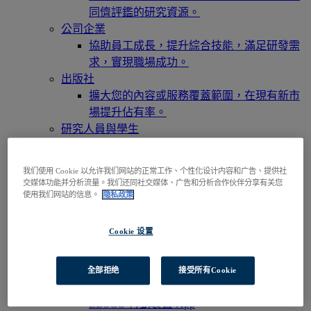
同儕評鑑的研究資源。
公司企業
協助員工成長，提升綜合技能，滿足研發需
求，實現職場成功。
出版社
擴大您的內容或服務覆蓋範圍，在現有新市
場提升佔有率。
研究人員與學生
透過您的機構/組織訪問我們的產品，即刻開
啟您的研究之旅。
我们使用 Cookie 以允许我们网站的正常工作、个性化设计内容和广告、提供社
訪問EBSCOhost
交媒体功能并分析流量。我们还同社交媒体、广告和分析合作伙伴分享有关您
瀏覽產品
使用我们网站的信息。
隐私政策
聯絡我們
產品與服務
Cookie 设置
技術與探索服務
BiblioGraph
全部拒绝
接受所有Cookie
EBSCO Discovery Service 探索服務
EBSCO FOLIO
EBSCO 行動裝置 App