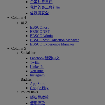
企業社會責任
我們的員工與社區
信賴與安全
Column 4
登入
EBSCOhost
EBSCONET
EBSCOAdmin
EBSCOhost Collection Manager
EBSCO Experience Manager
Column 5
Social bar
Facebook繁體中文
Twitter
LinkedIn
YouTube
Instagram
Badges
App Store
Google Play
Policy links
隱私權政策
使用條款