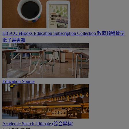
EBSCO eBooks Education Subscription Collection 教育類租賃型
電子書專輯
Education Source
Academic Search Ultimate (綜合學科)