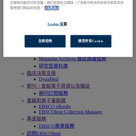
EBSCOadmin
交媒体功能并分析流量。我们还同社交媒体、广告和分析合作伙伴分享有关您
使用我们网站的信息。
隐私政策
EBSCOhost研究平臺
Explora
Full Text Finder
Cookie 设置
EBSCO OpenAthens
Panorama
Stacks
全部拒绝
接受所有Cookie
資料庫和典藏資源
電子檔案
Magazine Archives 雜誌典藏檔案
研究型資料庫
臨床決策支援
DynaMed
期刊、套裝電子資源以及雜誌
期刊訂閱服務
書籍和電子書館藏
EBSCO eBooks
EBSCOhost Collection Manager
專業服務
EBSCO專業服務
訪問EBSCOhost