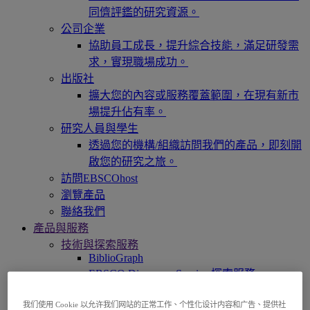
同儕評鑑的研究資源。
公司企業
協助員工成長，提升綜合技能，滿足研發需
求，實現職場成功。
出版社
擴大您的內容或服務覆蓋範圍，在現有新市
場提升佔有率。
研究人員與學生
透過您的機構/組織訪問我們的產品，即刻開
啟您的研究之旅。
訪問EBSCOhost
瀏覽產品
聯絡我們
產品與服務
技術與探索服務
BiblioGraph
EBSCO Discovery Service 探索服務
EBSCO FOLIO
EBSCO 行動裝置 App
我们使用 Cookie 以允许我们网站的正常工作、个性化设计内容和广告、提供社