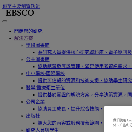
跳至主要瀏覽功能
開始您的研究
解決方案
學術圖書館
為研究人員提供核心研究資料庫、電子期刊及
公共圖書館
協助館藏發展與管理，滿足使用者資訊需求，
中小學校/國際學校
提供可信賴的資源和技術支援，協助學生研究
醫學/醫療衛生單位
提供基於實證的解決方案，分享決策資源，同
公司企業
協助員工成長，提升綜合技能，滿足研發需求
出版社
我们使用 C
擴大您的內容或服務覆蓋範圍，在現有新市場
体、广告和
研究人員與學生