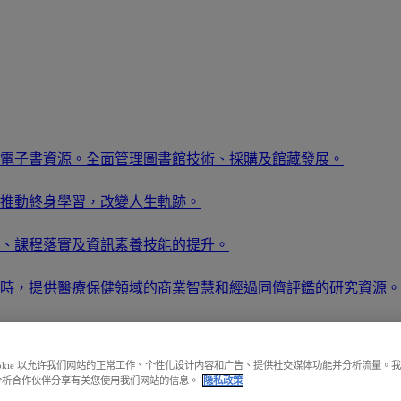
電子書資源。全面管理圖書館技術、採購及館藏發展。
推動終身學習，改變人生軌跡。
、課程落實及資訊素養技能的提升。
時，提供醫療保健領域的商業智慧和經過同儕評鑑的研究資源。
，實現職場成功。
ookie 以允许我们网站的正常工作、个性化设计内容和广告、提供社交媒体功能并分析流量。
提升佔有率。
分析合作伙伴分享有关您使用我们网站的信息。
隐私政策