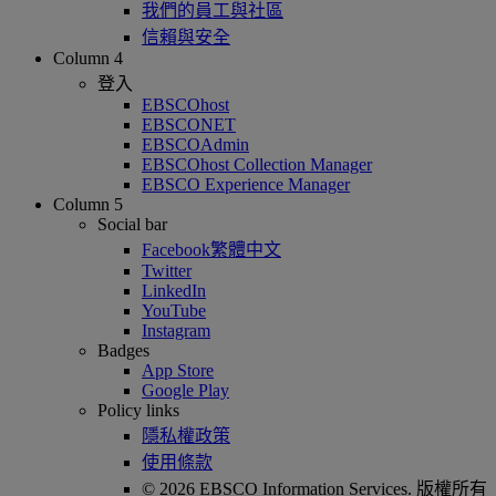
我們的員工與社區
信賴與安全
Column 4
登入
EBSCOhost
EBSCONET
EBSCOAdmin
EBSCOhost Collection Manager
EBSCO Experience Manager
Column 5
Social bar
Facebook繁體中文
Twitter
LinkedIn
YouTube
Instagram
Badges
App Store
Google Play
Policy links
隱私權政策
使用條款
© 2026 EBSCO Information Services. 版權所有