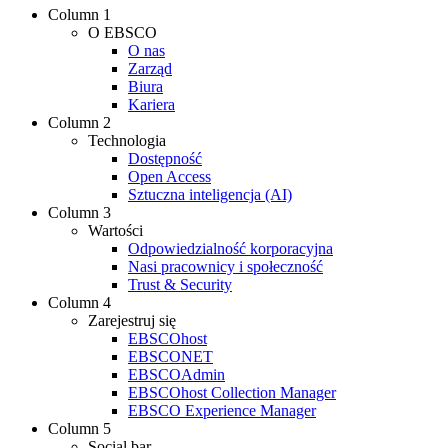
Column 1
O EBSCO
O nas
Zarząd
Biura
Kariera
Column 2
Technologia
Dostępność
Open Access
Sztuczna inteligencja (AI)
Column 3
Wartości
Odpowiedzialność korporacyjna
Nasi pracownicy i społeczność
Trust & Security
Column 4
Zarejestruj się
EBSCOhost
EBSCONET
EBSCOAdmin
EBSCOhost Collection Manager
EBSCO Experience Manager
Column 5
Social bar