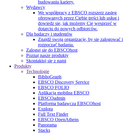
budowaniu kariery.
Wydawcy
We współpracy z EBSCO rozszerz zasięg
oferowanych przez Ciebie treści lub usług i
dowiedz się, jak możemy Cię wesprzeć w
dotarciu do nowych odbiorców.
Dla badaczy i studentów
Znajdź swoją organizację, by się zalogować i
rozpocząć badania.
Zaloguj się do EBSCOhost
Poznaj nasze produkty
Skontaktuj się z nami
Produkty
Technologie
BiblioGraph
EBSCO Discovery Service
EBSCO FOLIO
Aplikacja mobilna EBSCO
EBSCOadmin
Platforma badawcza EBSCOhost
Explora
Full Text Finder
EBSCO OpenAthens
Panorama
Stacks