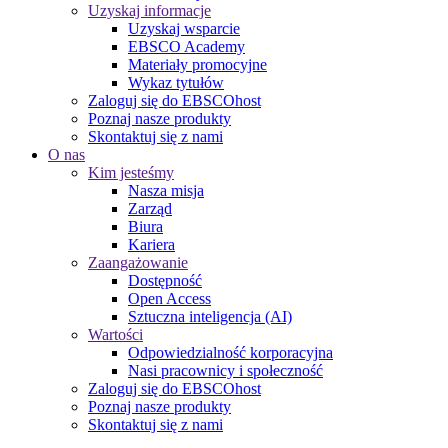
Uzyskaj informacje
Uzyskaj wsparcie
EBSCO Academy
Materiały promocyjne
Wykaz tytułów
Zaloguj się do EBSCOhost
Poznaj nasze produkty
Skontaktuj się z nami
O nas
Kim jesteśmy
Nasza misja
Zarząd
Biura
Kariera
Zaangażowanie
Dostępność
Open Access
Sztuczna inteligencja (AI)
Wartości
Odpowiedzialność korporacyjna
Nasi pracownicy i społeczność
Zaloguj się do EBSCOhost
Poznaj nasze produkty
Skontaktuj się z nami