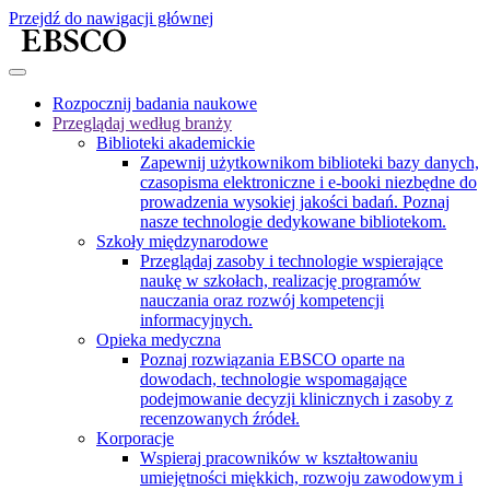
Przejdź do nawigacji głównej
Rozpocznij badania naukowe
Przeglądaj według branży
Biblioteki akademickie
Zapewnij użytkownikom biblioteki bazy danych,
czasopisma elektroniczne i e-booki niezbędne do
prowadzenia wysokiej jakości badań. Poznaj
nasze technologie dedykowane bibliotekom.
Szkoły międzynarodowe
Przeglądaj zasoby i technologie wspierające
naukę w szkołach, realizację programów
nauczania oraz rozwój kompetencji
informacyjnych.
Opieka medyczna
Poznaj rozwiązania EBSCO oparte na
dowodach, technologie wspomagające
podejmowanie decyzji klinicznych i zasoby z
recenzowanych źródeł.
Korporacje
Wspieraj pracowników w kształtowaniu
umiejętności miękkich, rozwoju zawodowym i