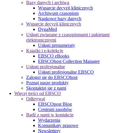
Bazy danych i archiwa
Wsparcie decyzji klinicznych
Archiwum czasopism
Naukowe bazy danych
Wsparcie decyzji klinicznych
DynaMed
Usługi związane z czasopismami i pakietami
elektronicznymi
Usługi prenumeraty
Książki i e-kolekcje
EBSCO eBooks
EBSCOhost Collection Manager
Usługi profesjonalne
Usługi profesjonalne EBSCO
Zaloguj się do EBSCOhost
Poznaj nasze produkty
Skontaktuj się z nami
Więcej treści od EBSCO
Odkrywaj
EBSCOpost Blog
Centrum zasobów
Bądź z nami w kontakcie
Wydarzenia
Komunikaty prasowe
Newslettery