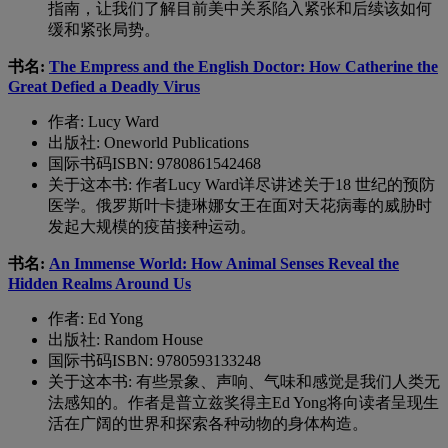
指南
，让我们了解
目前
美中
关系陷入
紧张
和后续该如何
缓和紧张局势。
书名:
The Empress and the English Doctor: How Catherine the
Great Defied a Deadly Virus
作者
: Lucy Ward
出版社
: Oneworld Publications
国际书码
ISBN: 9780861542468
关于这本书
:
作者
Lucy Ward
详尽讲述关于18 世纪的预防
医学。俄罗斯叶卡捷琳娜女王在面对天花病毒的威胁时
发起大规模的疫苗接种运动。
书名:
An Immense World: How Animal Senses Reveal the
Hidden Realms Around Us
作者
: Ed Yong
出版社
: Random House
国际书码
ISBN: 9780593133248
关于这本书
:
有些景象、声响、气味和感觉是我们人类无
法感知的。作者是普立兹奖得主
Ed Yong
将向读者呈现生
活在广阔的世界和探索各种动物的身体构造。