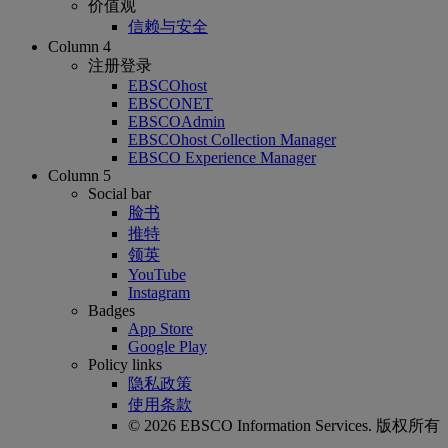
价值观
信赖与安全
Column 4
注册登录
EBSCOhost
EBSCONET
EBSCOAdmin
EBSCOhost Collection Manager
EBSCO Experience Manager
Column 5
Social bar
脸书
推特
领英
YouTube
Instagram
Badges
App Store
Google Play
Policy links
隐私政策
使用条款
© 2026 EBSCO Information Services. 版权所有