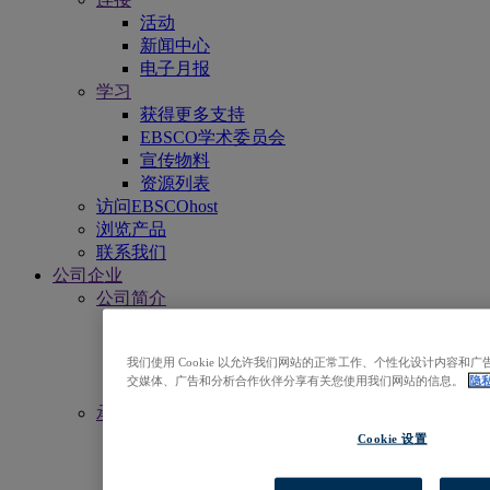
活动
新闻中心
电子月报
学习
获得更多支持
EBSCO学术委员会
宣传物料
资源列表
访问EBSCOhost
浏览产品
联系我们
公司企业
公司简介
我们的使命
领导团队
我们使用 Cookie 以允许我们网站的正常工作、个性化设计内容
办事处
交媒体、广告和分析合作伙伴分享有关您使用我们网站的信息。
隐
职业与工作
承诺与责任
资源无障碍访问
Cookie 设置
开放获取
人工智能（AI）