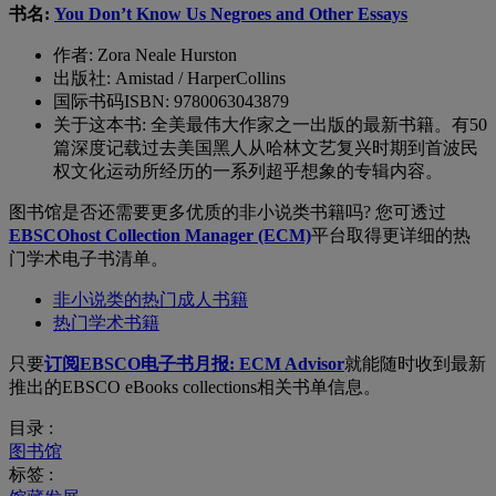
书名:
You Don’t Know Us Negroes and Other Essays
作者
: Zora Neale Hurston
出版社
: Amistad / HarperCollins
国际书码
ISBN: 9780063043879
关于这本书
:
全美最伟大作家之一出版的最新书籍。有
50
篇深度记载过去美国黑人从哈林文艺复兴时期到首波民
权文化运动所经历的一系列超乎想象的专辑内容。
图书馆
是否
还需要更多
优质
的
非
小说类
书
籍
吗?
您可透过
EBSCOhost Collection Manager (ECM)
平台取得更详细的热
门
学术电子书
清单。
非小说类的热门成人书
籍
热门
学术书
籍
只要
订阅EBSCO电子书月报: ECM Advisor
就能
随时
收到最新
推出的EBSCO eBooks collections相关书单信息
。
目录 :
图书馆
标签 :