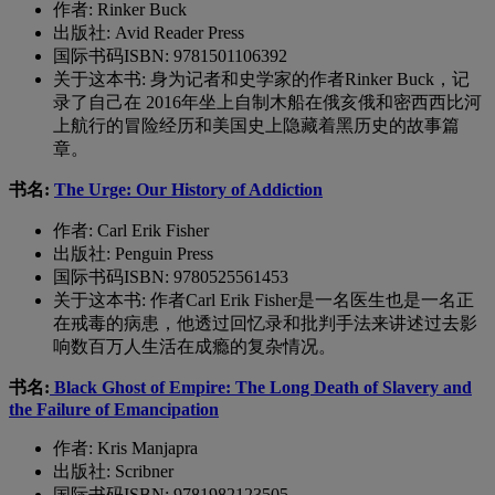
作者
: Rinker Buck
出版社
: Avid Reader Press
国际书码
ISBN: 9781501106392
关于这本书
:
身为记者和史学家的作者
Rinker Buck
，记
录了自己在
2016
年坐上自制木船在俄亥俄和密西西比河
上航行的冒险经历和美国史上隐藏着黑历史的故事篇
章。
书名:
The Urge: Our Histo
ry of Addiction
作者
: Carl Erik Fisher
出版社
: Penguin Press
国际书码
ISBN: 9780525561453
关于这本书
:
作者
Carl Erik Fisher
是一名医生也是一名正
在戒毒的病患，他透过回忆录和批判手法来讲述过去影
响数百万人生活在成瘾的复杂情况。
书名:
Black Ghost of Empire: The Long Death of Slavery and
the Failure of Emancipation
作者
: Kris Manjapra
出版社
: Scribner
国际书码
ISBN: 9781982123505