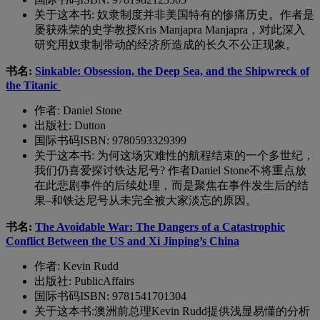
关于这本书
:
奴隶制度并非美国特有的惨痛历史。作者是
屡获殊荣的史学教授
Kris Manjapra
Manjapra，对此深入
研究用奴隶制带动的经济所造成的长久不公正现象。
书名:
Sinkable: Obsession, the Deep Sea, and the Shipwreck of
the Titanic
作者
: Daniel Stone
出版社
: Dutton
国际书码
ISBN: 9780593329399
关于这本书
:
为何这场灾难性的航程结束的一个多世纪，
我们仍喜爱探讨铁达尼号? 作者
Daniel Stone
不将重点放
在此悲剧事件的后续处理，而是聚焦在事件发生后的结
果
–
和铁达尼号从未完全被大家淡忘的原因。
书名:
The Avoidable War: The Dangers of a Catastrophic
Conflict Between the US and Xi Jinping’s China
作者
: Kevin Rudd
出版社
: PublicAffairs
国际书码
ISBN: 9781541701304
关于这本书
:
澳
洲
前总理
Kevin Rudd
提供
浅显易懂
的
分析