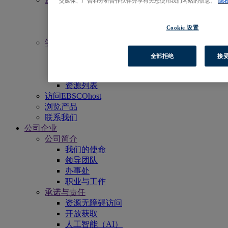
交媒体、广告和分析合作伙伴分享有关您使用我们网站的信息。
隐
活动
新闻中心
Cookie 设置
电子月报
学习
获得更多支持
全部拒绝
接受
EBSCO学术委员会
宣传物料
资源列表
访问EBSCOhost
浏览产品
联系我们
公司企业
公司简介
我们的使命
领导团队
办事处
职业与工作
承诺与责任
资源无障碍访问
开放获取
人工智能（AI）