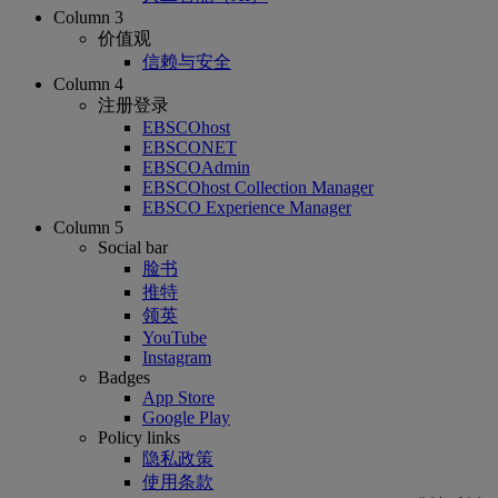
Column 3
价值观
信赖与安全
Column 4
注册登录
EBSCOhost
EBSCONET
EBSCOAdmin
EBSCOhost Collection Manager
EBSCO Experience Manager
Column 5
Social bar
脸书
推特
领英
YouTube
Instagram
Badges
App Store
Google Play
Policy links
隐私政策
使用条款