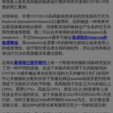
有很多人处在高风险的临床诊疗期并存在许多因COVID-19导
致的死亡案例。
对患有轻、中度COVID-19高风险病患来说的优先投药方式为
Paxlovid (nirmatrelvir/ritonavir)口服用药，此药物是一种用来对
抗新冠病毒的组合新药，但搭配其他药物就会产生各种交互作
用导致使用受限。唯二可以合并使用的选择是molnupiravir及
remdesivir；不过Molnupiravir通常可能会
造成抵抗
Omicron
的
效度降低
，而remdesivir会需要3天的静脉注射则让临床使用上
的难度增加。由于部分受试者出现药物抗性，所以这些单株抗
体治疗方法在美国都没有通过授权。
近期在
新英格兰医学期刊
上有一个刚发布的随机试验研究提供
了另一种不同的选项。在这个实验内有近两千位风险较高的
COVID-19成年确诊者在症状出现的七天内被转介到门诊照护
中心并被随机分配到共价干扰素拉姆达
lambda
组或安慰剂组来
用皮下注射的方式给予药物。高风险因子的定义为50岁或以上
(39%)、肥胖(37%)、高血压(30%)，将近3分之2的患者有上述
症状合并出现的状况。这个实验是在2021年6月到2022年2月进
行的，当时主要是以Delta和早期的Omicron为主。在注册这项
实验之前，超过80%的受试者有接受过至少一剂的疫苗注射。