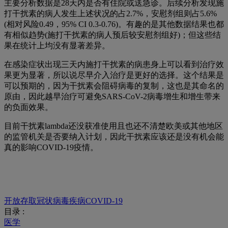
主要分析数据是28天内是否有住院或送急诊。后续分析发现施
打干扰素的病人发生上述状况的占2.7%，安慰剂组则占5.6%
(相对风险0.49，95% CI 0.3-0.76)。有趣的是其他数据结果也都
有相似趋势(施打干扰素的病人预后较安慰剂组好)；但这些结
果在统计上均没有显著差异。
在感染症状出现三天内施打干扰素的病患身上可以看到治疗效
果更为显著，所以说尽早介入治疗是更好的选择。这个结果是
可以预期的，因为干扰素会阻碍病毒的复制，这也是其命名的
原由，因此越早治疗可避免SARS-CoV-2病毒增生和增生带来
的负面效果。
目前干扰素
lambda
还没获准使用且也还不清楚欧美或其他地区
的监管机关是否要纳入计划，因此干扰素应该还是没有机会能
真的影响
COVID-19
疫情。
开放存取冠状病毒疾病COVID-19
目录 :
医学