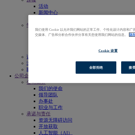
活动
新闻中心
电子月报
学习
我们使用 Cookie 以允许我们网站的正常工作、个性化设计内容
获得更多支持
交媒体、广告和分析合作伙伴分享有关您使用我们网站的信息。
隐
EBSCO学术委员会
宣传物料
资源列表
Cookie 设置
访问EBSCOhost
浏览产品
全部拒绝
接受
联系我们
公司企业
公司简介
我们的使命
领导团队
办事处
职业与工作
承诺与责任
资源无障碍访问
开放获取
人工智能（AI）