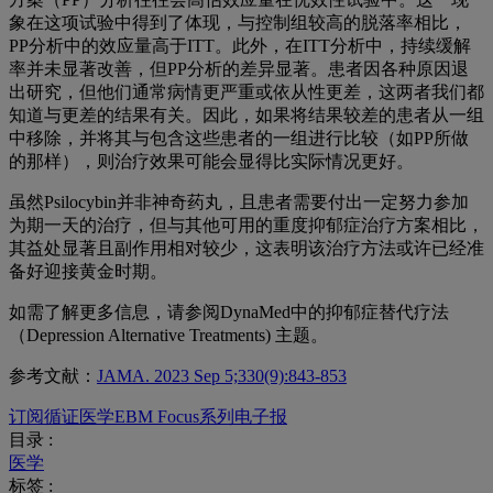
象在这项试验中得到了体现，与控制组较高的脱落率相比，
PP分析中的效应量高于ITT。此外，在ITT分析中，持续缓解
率并未显著改善，但PP分析的差异显著。患者因各种原因退
出研究，但他们通常病情更严重或依从性更差，这两者我们都
知道与更差的结果有关。因此，如果将结果较差的患者从一组
中移除，并将其与包含这些患者的一组进行比较（如PP所做
的那样），则治疗效果可能会显得比实际情况更好。
虽然Psilocybin并非神奇药丸，且患者需要付出一定努力参加
为期一天的治疗，但与其他可用的重度抑郁症治疗方案相比，
其益处显著且副作用相对较少，这表明该治疗方法或许已经准
备好迎接黄金时期。
如需了解更多信息，请参阅DynaMed中的抑郁症替代疗法
（
Depression Alternative Treatments)
主题。
参考文献：
JAMA. 2023 Sep 5;330(9):843-853
订阅循证医学EBM Focus系列电子报
目录 :
医学
标签 :