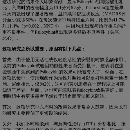
这项研究的结果令人印象深刻，显示Psilocybin组与烟酸组相
比，六周时的改善幅度为19.1分对6.8分。Psilocybin组在最早
两天内就出现了显著改善，且持续抑郁症状反应（MADRS评
分至少减少50%）在每次随访中均持续至六周，比例为41.7%
对11.4%（p=0.002，NNT 4）。两组均未出现与治疗相关的严
重不良事件，但Psilocybin组出现更多轻微不良事件（头痛、
恶心）。
这项研究之所以重要，原因有以下几点：
首先，由于使用无活性或仅轻度活性的安慰剂时缺乏副作用，
以前的Psilocybin试验因功能性未盲而受到批评。这表明在这
些试验中观察到的Psilocybin的效果可能被夸大了。然而，在
这项试验中，使用烟酸作为活性对照物可以更好地掩盖干预措
施。尼组相比，仅为2%，这可能表明患者在一定程度上可能
知道了差异。然而，这也可能意味着Psilocybin效果更好，而
烟酸组中有更多患者仍然过于沮丧而无法回来随访。
其次，这项研究中六周时的改善效果非常令人鼓舞，因为以前
的研究主要评估了更短期的结果。
另外，我们不时地谈到，与意向性治疗（ITT）分析相比，按
方案（PP）分析往往会高估效应量在优效性试验中。这一现