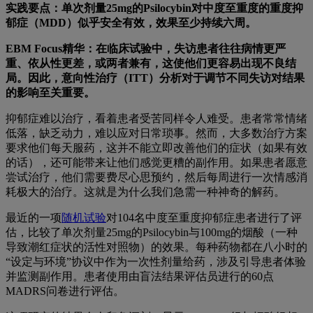
实践要点：单次剂量25mg的Psilocybin对中度至重度的重度抑
郁症（MDD）似乎安全有效，效果至少持续六周。
EBM Focus精华：在临床试验中，失访患者往往病情更严
重、依从性更差，或两者兼有，这使他们更容易出现不良结
局。因此，意向性治疗（ITT）分析对于调节不同失访对结果
的影响至关重要。
抑郁症难以治疗，看着患者受苦同样令人难受。患者常常情绪
低落，缺乏动力，难以应对日常琐事。然而，大多数治疗方案
要求他们每天服药，这并不能立即改善他们的症状（如果有效
的话），还可能带来让他们感觉更糟的副作用。如果患者愿意
尝试治疗，他们需要费尽心思预约，然后每周进行一次情感消
耗极大的治疗。这就是为什么我们急需一种神奇的解药。
最近的一项
随机试验
对104名中度至重度抑郁症患者进行了评
估，比较了单次剂量25mg的Psilocybin与100mg的烟酸（一种
导致潮红症状的活性对照物）的效果。每种药物都在八小时的
“设定与环境”协议中作为一次性剂量给药，涉及引导患者体验
并监测副作用。患者使用由盲法结果评估员进行的60点
MADRS问卷进行评估。