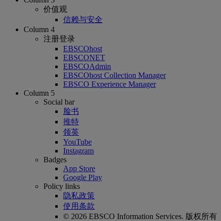
价值观
信赖与安全
Column 4
注册登录
EBSCOhost
EBSCONET
EBSCOAdmin
EBSCOhost Collection Manager
EBSCO Experience Manager
Column 5
Social bar
脸书
推特
领英
YouTube
Instagram
Badges
App Store
Google Play
Policy links
隐私政策
使用条款
© 2026 EBSCO Information Services. 版权所有