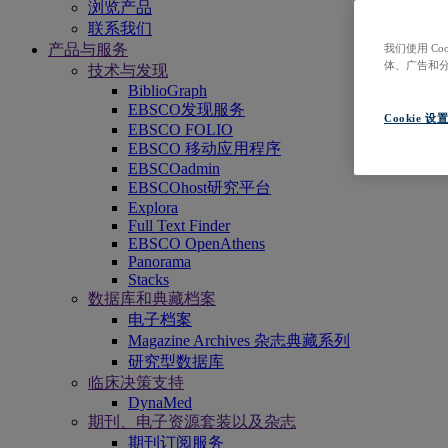
浏览产品
联系我们
产品与服务
我们使用 C
体、广告和
技术与发现
BiblioGraph
EBSCO发现服务
Cookie 设
EBSCO FOLIO
EBSCO 移动应用程序
EBSCOadmin
EBSCOhost研究平台
Explora
Full Text Finder
EBSCO OpenAthens
Panorama
Stacks
数据库和典藏档案
电子档案
Magazine Archives 杂志典藏系列
研究型数据库
临床决策支持
DynaMed
期刊、电子资源套装以及杂志
期刊订阅服务