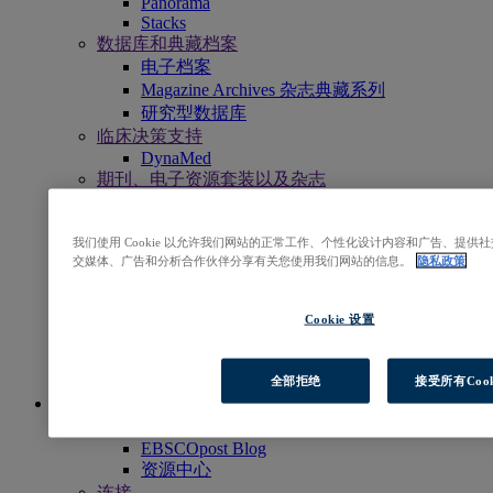
Panorama
Stacks
数据库和典藏档案
电子档案
Magazine Archives 杂志典藏系列
研究型数据库
临床决策支持
DynaMed
期刊、电子资源套装以及杂志
期刊订阅服务
书籍和电子书专辑
我们使用 Cookie 以允许我们网站的正常工作、个性化设计内容和广告、提
EBSCO eBooks
交媒体、广告和分析合作伙伴分享有关您使用我们网站的信息。
隐私政策
EBSCOhost Collection Manager
专业服务
EBSCO专业服务
Cookie 设置
访问EBSCOhost
浏览产品
联系我们
全部拒绝
接受所有Cook
深度洞察
探索
EBSCOpost Blog
资源中心
连接