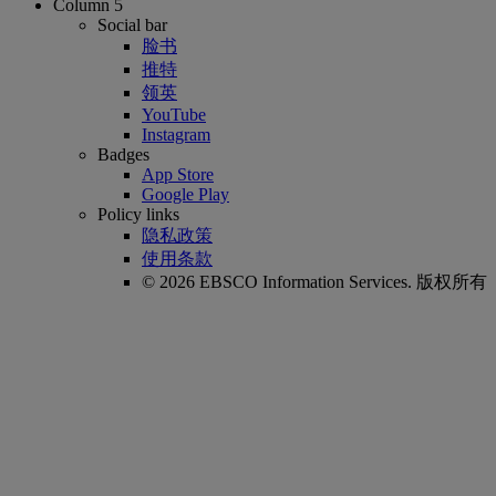
Column 5
Social bar
脸书
推特
领英
YouTube
Instagram
Badges
App Store
Google Play
Policy links
隐私政策
使用条款
© 2026 EBSCO Information Services. 版权所有