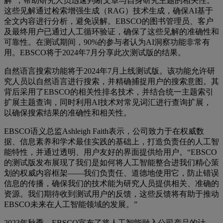
解”，帮助研究人员迅速判断文章与自身研究主题的相关性。
这些见解通过检索增强生成（RAG）技术生成，确保AI基于
全文内容进行分析，避免误解。EBSCO的图书管理员、客户
及最终用户已通过人工循环验证，确保了这些见解的准确性和
可靠性。在测试期间，90%的参与者认为AI洞察功能非常有
用。EBSCO将于2024年7月分享此次测试版的结果。
自然语言搜索功能将于2024年7月上线测试版。该功能允许研
究人员以自然语言进行搜索，并精确捕捉用户的搜索意图。其
背后采用了EBSCO的相关性排名技术，并结合统一主题索引
扩展主题查询，同时利用AI技术对常见词汇进行查询扩展，
以确保搜索结果的准确性和相关性。
EBSCO语义总监Ashleigh Faith表示，公司致力于在权威数
据、信息素养和学术最佳实践的基础上，打造负责任的人工智
能特性，并通过透明、用户友好的界面提供给用户。“EBSCO
的测试版发布展现了我们是如何将人工智能整合进我们精心策
划的权威内容框架——我们负责任、道德地使用它，防止错误
信息的传播，确保我们的技术能为研究人员提供相关、准确的
资源。我们期待收到测试用户的反馈，这些反馈将有助于推动
EBSCO未来在人工智能领域的发展。”
2023年秋季，EBSCO宣布了将人工智能融入公司产品的计