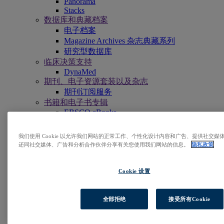
Panorama
Stacks
数据库和典藏档案
电子档案
Magazine Archives 杂志典藏系列
研究型数据库
临床决策支持
DynaMed
期刊、电子资源套装以及杂志
期刊订阅服务
书籍和电子书专辑
EBSCO eBooks
EBSCOhost Collection Manager
专业服务
我们使用 Cookie 以允许我们网站的正常工作、个性化设计内容和广告、提供社交
EBSCO专业服务
还同社交媒体、广告和分析合作伙伴分享有关您使用我们网站的信息。
隐私政策
访问EBSCOhost
浏览产品
Cookie 设置
联系我们
深度洞察
探索
全部拒绝
接受所有Cookie
EBSCOpost Blog
资源中心
连接