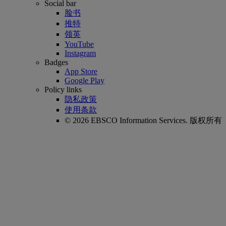
Social bar
脸书
推特
领英
YouTube
Instagram
Badges
App Store
Google Play
Policy links
隐私政策
使用条款
© 2026 EBSCO Information Services. 版权所有