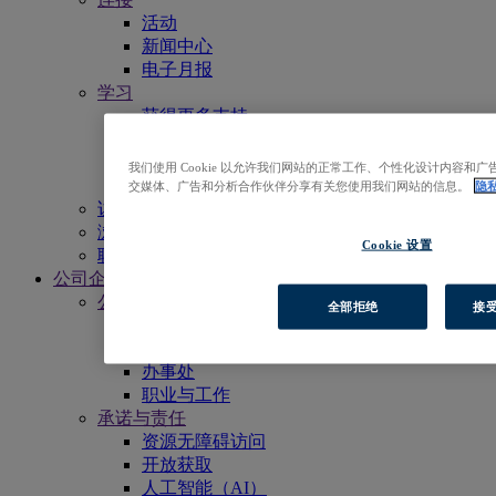
活动
新闻中心
电子月报
学习
获得更多支持
EBSCO学术委员会
宣传物料
我们使用 Cookie 以允许我们网站的正常工作、个性化设计内容
资源列表
交媒体、广告和分析合作伙伴分享有关您使用我们网站的信息。
隐
访问EBSCOhost
浏览产品
Cookie 设置
联系我们
公司企业
公司简介
全部拒绝
接受
我们的使命
领导团队
办事处
职业与工作
承诺与责任
资源无障碍访问
开放获取
人工智能（AI）