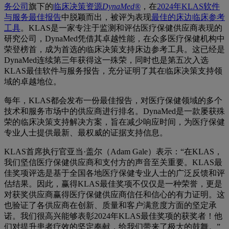
务公司
旗下的
临床决策资源
DynaMed®
，在
2024年KLAS软件
与服务最佳报告
中脱颖而出，被评为表现
最佳的床边临床参考
工具
。KLAS是一家专注于监测和评估医疗保健供应商表现的
研究公司，DynaMed凭借其卓越性能，在众多医疗保健机构中
荣登榜首，成为首选的临床决策支持床边参考工具。这已经是
DynaMed连续第三年获得这一殊荣，同时也是第五次入选
KLAS最佳软件与服务报告，充分证明了其在临床决策支持领
域的卓越地位。
每年，KLAS都会发布一份最佳报告，对医疗保健领域的多个
技术和服务市场中的供应商进行排名。DynaMed是一款屡获殊
荣的临床决策支持解决方案，旨在减少响应时间，为医疗保健
专业人士提供最新、最权威的证据支持信息。
KLAS首席执行官亚当·盖尔（Adam Gale）表示：“在KLAS，
我们坚信医疗保健供应商和支付方的声音至关重要。KLAS最
佳奖项评选是基于全国各地医疗保健专业人士的广泛反馈和评
估结果。因此，赢得KLAS最佳奖项不仅仅是一种荣誉，更是
对获奖供应商赢得医疗保健供应商信任和信心的有力证明。这
也验证了各供应商在创新、质量和客户满意度方面的坚定承
诺。我们很高兴能够表彰2024年KLAS最佳奖项的获奖者！他
们对提升患者疗效的坚定奉献，给我们带来了极大的鼓舞。”