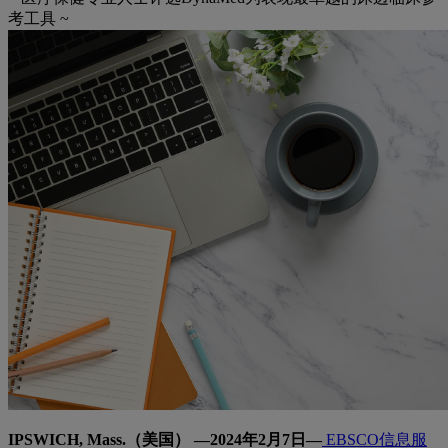
考工具 ~
IPSWICH, Mass.
（美国） —
2024
年
2
月
7
日—
EBSCO信息服