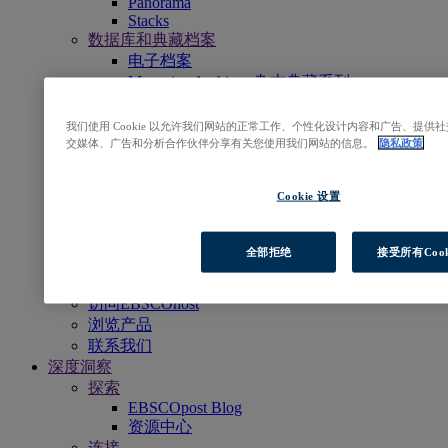
Panorama
Stacks
数据库和典藏档案
电子档案
Magazine Archives 杂志典藏系列
研究型数据库
临床决策支持
我们使用 Cookie 以允许我们网站的正常工作、个性化设计内容和广告、提
DynaMed
交媒体、广告和分析合作伙伴分享有关您使用我们网站的信息。
隐私政策
期刊、电子资源套装以及杂志
期刊订阅服务
Cookie 设置
书籍和电子书专辑
EBSCO eBooks
EBSCOhost Collection Manager
全部拒绝
接受所有Cook
专业服务
EBSCO专业服务
访问EBSCOhost
浏览产品
联系我们
深度洞察
探索
EBSCOpost Blog
资源中心
连接