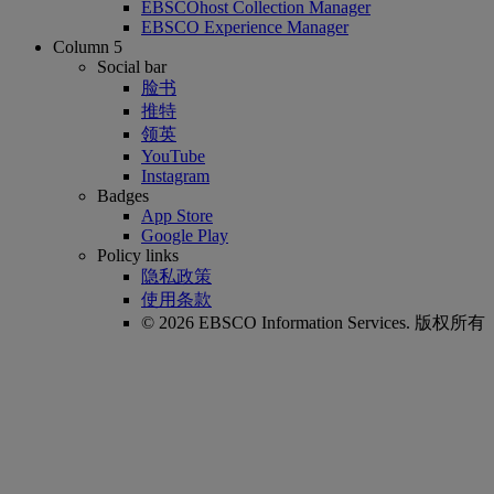
EBSCOhost Collection Manager
EBSCO Experience Manager
Column 5
Social bar
脸书
推特
领英
YouTube
Instagram
Badges
App Store
Google Play
Policy links
隐私政策
使用条款
© 2026 EBSCO Information Services. 版权所有