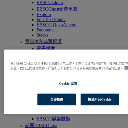
EBSCOadmin
EBSCOhost研究平臺
Explora
Full Text Finder
EBSCO OpenAthens
Panorama
Stacks
資料庫和典藏資源
電子檔案
Magazine Archives 雜誌典藏檔案
研究型資料庫
我们使用 Cookie 以允许我们网站的正常工作、个性化设计内容和广告、提供社交媒
流量。我们还同社交媒体、广告和分析合作伙伴分享有关您使用我们网站的信息。
隐
臨床決策支援
DynaMed
期刊、套裝電子資源以及雜誌
Cookie 设置
期刊訂閱服務
書籍和電子書館藏
全部拒绝
接受所有Cookie
EBSCO eBooks
EBSCOhost Collection Manager
專業服務
EBSCO專業服務
訪問EBSCOhost