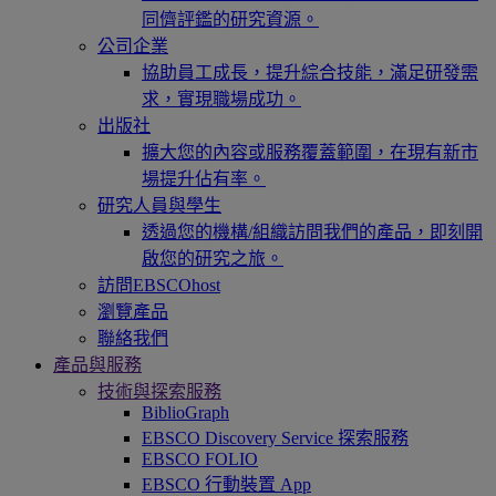
同儕評鑑的研究資源。
公司企業
協助員工成長，提升綜合技能，滿足研發需
求，實現職場成功。
出版社
擴大您的內容或服務覆蓋範圍，在現有新市
場提升佔有率。
研究人員與學生
透過您的機構/組織訪問我們的產品，即刻開
啟您的研究之旅。
訪問EBSCOhost
瀏覽產品
聯絡我們
產品與服務
技術與探索服務
BiblioGraph
EBSCO Discovery Service 探索服務
EBSCO FOLIO
EBSCO 行動裝置 App