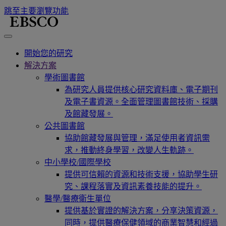
跳至主要瀏覽功能
開始您的研究
解決方案
學術圖書館
為研究人員提供核心研究資料庫、電子期刊
及電子書資源。全面管理圖書館技術、採購
及館藏發展。
公共圖書館
協助館藏發展與管理，滿足使用者資訊需
求，推動終身學習，改變人生軌跡。
中小學校/國際學校
提供可信賴的資源和技術支援，協助學生研
究、課程落實及資訊素養技能的提升。
醫學/醫療衛生單位
提供基於實證的解決方案，分享決策資源，
同時，提供醫療保健領域的商業智慧和經過