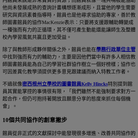
內館員來說是非常寶貴的資源；而館員就像一塊共鳴板能協助
他尚未發展成熟的查詢計畫構想逐漸成形，且當他的學生需要
研究與資訊素養指導時，館員也是他尋求協助的專家，善於教
師圖書館員的協作
MacKenzie
表示：只要將支援跟輔助轉變成
一種強而有力的正循環，其不僅可產生動能還能讓師生及整體
校內學習風氣共贏且更加受益。
除了與教師形成夥伴關係之外，館員也能在
學務行政單位主管
中找到強而有力的輔助力，主要是因他們當中有許多人相信教
師圖書館員能為自己的學習社群協作樹立一個好榜樣；協作也
可因差異化教學須提供更多意見跟建議而納入特教工作者。
不過就像
密西根州立學校的圖書館員
Kelly Hincks
特別提到館
員其實能掌控的事情很有限，「我們雖然不能強制要求對方一
起合作，但仍可抱持著開放且願意分享的態度來抓住每個機
會」。
10個共同協作的創意撇步
館員從非正式的文獻探討中能發現很多增進、改善共同協作的