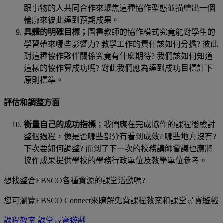
跟事物的人共同合作來聚焦這種協作型態並描繪出
一個
輪廓來彼此達到預期成果。
具體的明確目標；
圖書教師的協作模式究竟能對學生的
學習帶來哪些影響力
?
教學工作的責任該如何分擔
?
彼此
對這種協作夥伴關係究竟有什麼期待
?
我們該如何知道
這樣的協作算成功嗎
?
對此我們應為達到成功目標訂下
原則標準。
評估和調整方面
衡量自己的成功指標
；我們應在完成協作的課程後檢討
整個過程，像是否哪些部分有看到成效
?
哪些地方沒有
?
下次要如何調整
?
而到了下一次的校務講師會議也應將
協作成果提供學校的學務行政單位及教學單位參考。
想找整合
EBSCO
各種資源的課堂活動嗎
?
您可瀏覽
EBSCO Connect
來瞭解免費課程教案和課堂尋寶遊戲
課程教案 課堂尋寶遊戲