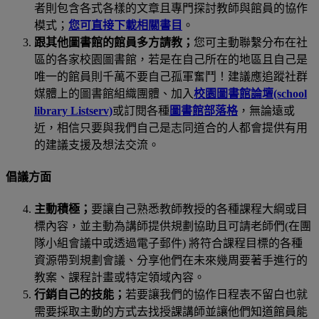
者則包含各式各樣的文章且專門探討教師與館員的協作
模式；
您可直接下載相關書目
。
跟其他圖書館的館員多方請教；
您可主動聯繫分布在社
區的各家校園圖書館，若是在自己所在的地區且自己是
唯一的館員則千萬不要自己孤軍奮鬥！建議應追蹤社群
媒體上的圖書館組織團體、加入
校園圖書館論壇
(school
library Listserv)
或訂閱各種
圖書館部落格
，無論遠或
近，相信只要與我們自己是志同道合的人都會提供有用
的建議支援及想法交流。
倡議方面
主動積極；
要讓自己熟悉教師教授的各種課程大綱或目
標內容，並主動為講師提供規劃協助且可請老師們
(
在團
隊小組會議中或透過電子郵件
)
將符合課程目標的各種
資源帶到規劃會議、分享他們在未來幾周要著手進行的
教案、課程計畫或特定領域內容。
行銷自己的技能；
若要讓我們的協作日程表不留白也就
需要採取主動的方式去找授課講師並讓他們知道館員能