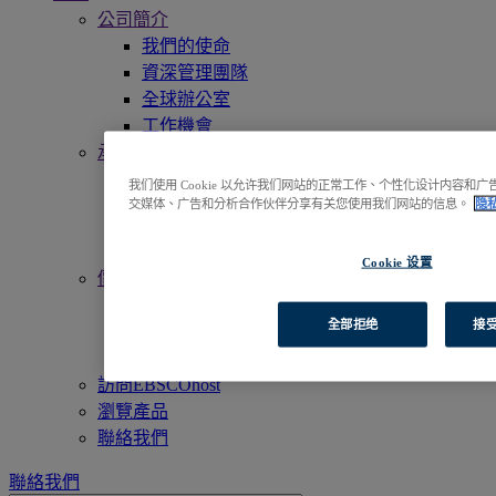
公司簡介
我們的使命
資深管理團隊
全球辦公室
工作機會
承諾與責任
無障礙使用
我们使用 Cookie 以允许我们网站的正常工作、个性化设计内容
Open Access 開放獲取
交媒体、广告和分析合作伙伴分享有关您使用我们网站的信息。
隐
Linked Data
人工智慧 (AI)
Cookie 设置
價值觀
企業社會責任
全部拒绝
接受
我們的員工與社群
信賴與安全
訪問EBSCOhost
瀏覽產品
聯絡我們
聯絡我們