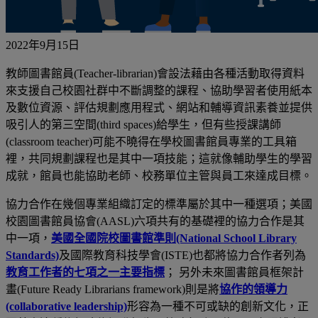
2022年9月15日
教師圖書館員
(Teacher-librarian)
會設法藉由各種活動取得資料
來支援自己校園社群中不斷調整的課程、協助學習者使用紙本
及數位資源、評估規劃應用程式、網站和輔導資訊素養並提供
吸引人的第三空間
(third spaces)
給學生，但有些授課講師
(classroom teacher)
可能不曉得在學校圖書館員專業的工具箱
裡，共同規劃課程也是其中一項技能；這就像輔助學生的學習
成就，館員也能協助老師、校務單位主管與員工來達成目標。
協力合作在幾個專業組織訂定的標準屬於其中一種選項；美國
校園圖書館員協會
(AASL)
六項共有的基礎裡的協力合作是其
中一項，
美國
全國院校圖書館準則
(National School Library
Standards)
及國際教育科技學會
(ISTE)
也都將協力合作者列為
教育工作者的七項之一主要指標
；
另外未來圖書館員框架計
畫
(Future Ready Librarians framework)
則是將
協作的領導力
(collaborative leadership)
形容為一種不可或缺的創新文化，正