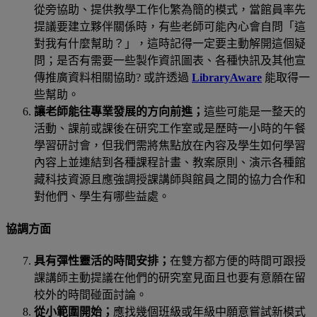
從旁協助、提供教學工作化繁為簡的模式，當館員率先
提議要建立夥伴關係時，有些老師可能內心會自問「這
對我有什麼幫助？」，這時記得一定要主動解開這個疑
問；是否有需要一些製作資訊圖表、各種快訊及其他宣
傳推廣資料相關協助
?
或許透過
LibraryAware
能取得一
些幫助。
讓老師能往專業發展的方向前進；
這些可能是一整天的
活動、課前或課後在研究工作室或是歷時一小時的午餐
學習研討會，但我們需將焦點放在內容及學生如何學習
內容上並連結到各種課程計畫、教案原則、演示各種館
藏科技資源且應強調授課講師與館員之間的協力合作和
對他們、學生有哪些益處。
協調方面
具有彈性靈活的時間安排；
在雙方都方便的時間可跟授
課講師主動提議在他們的研究室見面且也要有意願在留
校外的時間碰面討論。
從小範圍開始；
應找幾個班級或年級中願意嘗試新模式