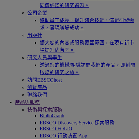
同儕評鑑的研究資源。
公司企業
協助員工成長，提升綜合技能，滿足研發需
求，實現職場成功。
出版社
擴大您的內容或服務覆蓋範圍，在現有新市
場提升佔有率。
研究人員與學生
透過您的機構/組織訪問我們的產品，即刻開
啟您的研究之旅。
訪問EBSCOhost
瀏覽產品
聯絡我們
產品與服務
技術與探索服務
BiblioGraph
EBSCO Discovery Service 探索服務
EBSCO FOLIO
EBSCO 行動裝置 App