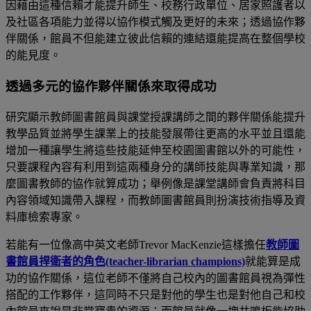
因藉由這種信賴才能提升師生、校務行政單位、居家照護者以
及社區各項能力並得以協作模式觸及更好的未來；透過協作夥
伴關係，館員不但能建立彼此信賴的連結還能提高在整個學校
的能見度。
透過多元的協作夥伴關係來取得成功
研究顯示教師圖書館員與課堂授課講師之間的夥伴關係能提升
教學品質並將學生課業上的技能發展帶往更高的水平並且還能
增加一種讓學生將這些技能延伸至校園圖書館以外的可能性，
只要課程內容有利用到這兩種身分的講師技能與專業知識，那
麼圖書教師的協作就算成功；舉例像是課堂講師會負責將科目
內容領域知識帶入課程，而教師圖書館員則扮演技術指導及資
料庫檢索專家。
若能有一位像高中英文老師
Trevor MacKenzie
這樣擔任
教師圖
書館員捍衛者的角色
(teacher-librarian champions)
就能算是成
功的協作關係，這位老師不僅將自己校內的圖書館員視為彈性
搭配的工作夥伴，這同時不只是對他的學生也是對他自己和校