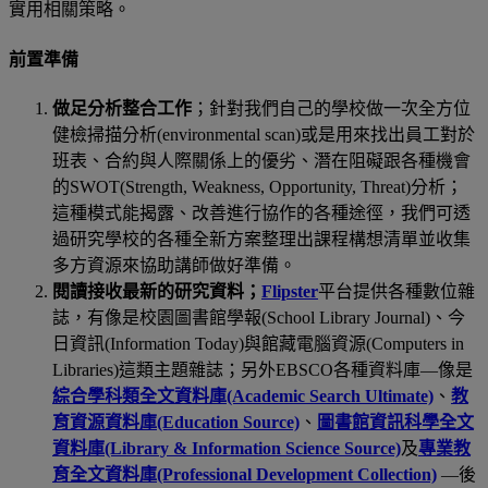
實用相關策略。
前置準備
做足分析整合工作
；針對我們自己的學校做一次全方位
健檢掃描分析
(environmental scan)
或是用來找出員工對於
班表、合約與人際關係上的優劣、潛在阻礙跟各種機會
的
SWOT(Strength, Weakness, Opportunity, Threat)
分析；
這種模式能揭露、改善進行協作的各種途徑，我們可透
過研究學校的各種全新方案整理出課程構想清單並收集
多方資源來協助講師做好準備。
閱讀接收最新的研究資料；
Flipster
平台提供各種數位雜
誌，有像是校園圖書館學報
(School Library Journal)
、今
日資訊
(Information Today)
與館藏電腦資源
(Computers in
Libraries)
這類主題雜誌；另外
EBSCO
各種資料庫
—
像是
綜合學科類全文資料庫
(Academic Search Ultimate)
、
教
育資源資料庫
(Education Source)
、
圖書館資訊科學全文
資料庫
(Library & Information Science Source)
及
專業教
育全文資料庫
(Professional Development Collection)
—
後