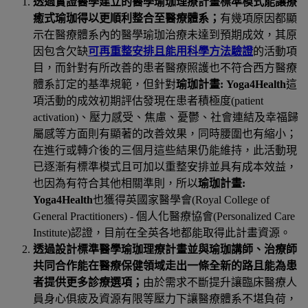
透過實證醫學建立的醫學瑜珈理療計畫標準模式能讓療
癒式瑜珈得以更順利整合至醫療體系；
有幾項原因都顯
示在醫療體系內的醫學瑜珈治療未達到預期成效，其原
因包含欠缺
可再重整安排且能用科學方法驗證
的活動項
目，而針對有所改善的患者醫療照護也不符合西方醫療
體系訂定的基準規範，但針對
瑜珈計畫
: Yoga4Health
這
項活動的成效初期評估發現在患者積極度
(patient
activation)
、壓力感受、焦慮、憂鬱、社會連結及幸福歸
屬感等方面則有顯著的改善效果，同時腰圍也有縮小；
在進行或轉介後的三個月這些結果仍能維持，此活動現
已逐漸有標準模式且可加以重整安排並具有成本效益，
也因為有符合其他相關準則，所以
瑜珈計畫
:
Yoga4Health
也獲得英國家醫學會
(Royal College of
General Practitioners) -
個人化醫療協會
(Personalized Care
Institute)
認證，目前在全英各地都能取得此計畫資源。
透過設計標準醫學瑜珈理療計畫並與瑜珈講師、治療師
共同合作能在醫療保健領域走出一條全新的路且能為患
者提供更多診療選項；
由於需求不斷提升讓臨床醫療人
員身心俱疲及資源有限等壓力下讓醫療體系不堪負荷，