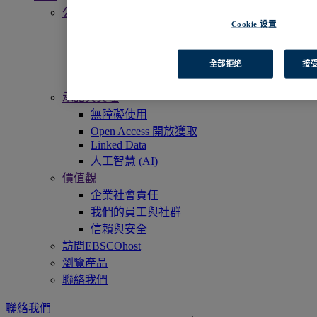
公司簡介
Cookie 设置
我們的使命
資深管理團隊
全球辦公室
全部拒绝
接受
工作機會
承諾與責任
無障礙使用
Open Access 開放獲取
Linked Data
人工智慧 (AI)
價值觀
企業社會責任
我們的員工與社群
信賴與安全
訪問EBSCOhost
瀏覽產品
聯絡我們
聯絡我們