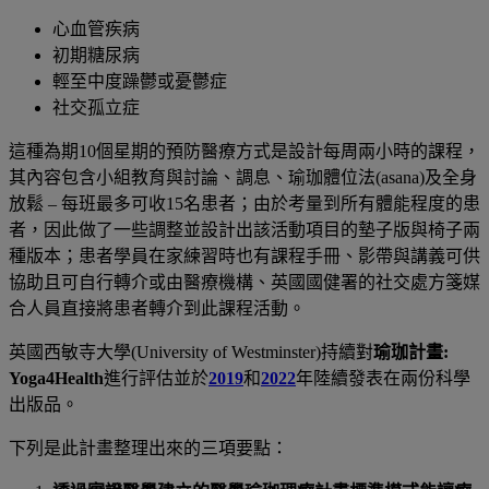
心血管疾病
初期糖尿病
輕至中度躁鬱或憂鬱症
社交孤立症
這種為期
10
個星期的預防醫療方式是設計每周兩小時的課程，
其內容包含小組教育與討論、調息、瑜珈體位法
(asana)
及全身
放鬆
–
每班最多可收
15
名患者；由於考量到所有體能程度的患
者，因此做了一些調整並設計出該活動項目的墊子版與椅子兩
種版本；患者學員在家練習時也有課程手冊、影帶與講義可供
協助且可自行轉介或由醫療機構、英國國健署的社交處方箋媒
合人員直接將患者轉介到此課程活動。
英國西敏寺大學
(University of Westminster)
持續對
瑜珈計畫
:
Yoga4Health
進行評估並於
2019
和
2022
年陸續發表在兩份科學
出版品。
下列是此計畫整理出來的三項要點：