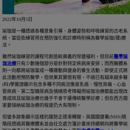
2022年10月5日
瑜珈是一種透過各種意象引導、身體姿勢和呼吸練習的古老系
統，當這些練習用在預防強化和診療時則稱為醫學瑜珈
(
理
)
療
法。
雖然瑜珈練習的課程可創造較廣義的保健福利，但目前
醫學瑜
珈治療
只有少數幾個部分是針對特定疾病來安排；而西醫體系
則一向都將瑜珈當成一種運動與健身的養生活動，即使正式將
此活動用預防醫學，但效果其實很有限，不過已有越來越多醫
(
科
)
學實證顯示包含多種不同病況像是乳癌、慢性背痛、心血
管疾病、第二型糖尿病及情緒思考障礙用瑜珈治療都能出現改
善成效且瑜珈治療也幾乎不會干擾傳統醫學診療；但在西方國
家要接納瑜珈治療的程度仍大有限制。
但蠻多跡象顯示這樣的趨勢正逐漸轉變，
英國國健署
(NHS)
現
階段
透過其醫療體系並由社交處方箋計畫來持續朝向將醫學瑜