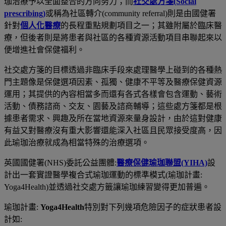
珈治療予以全面整合的方向努力；而
社交處方箋
(Social
prescribing)
或稱為社區轉介
(community referral)
則是由國健署
針對
個人化醫療
的長程重點規劃項目之一；其雖附屬於臨床醫
療，但後者則是將患者與社區的各種資源活動項目串聯起來以
便增進社會保健福利。
社交處方箋的目標透過非臨床手段來處理醫學上碰到的各種熱
門主題像是保健選項因素、孤獨、健康不平等及醫療保健資源
運用；其提供的內容相當多而還有各式各樣會包含運動、藝術
活動、債務諮商、交友、園藝及諮商輔導；這些處方箋都是根
據患者需求、興趣及所在當地資源來量身設計，由於這對健康
有益又對醫療沒有重大影響還能深入社區且民眾接受度高，因
此瑜珈治療就成為相當特殊的治療選項。
英國國健署
(NHS)
委託公益團體
:
醫療保健瑜珈聯盟
(YIHA)
設
計出一套實證醫學複合式瑜珈運動的標準模式
(
瑜珈計畫
:
Yoga4Health)
並透過社交處方籤讓瑜珈練習變得更加普遍。
瑜珈計畫
:
Yoga4Health
特別對下列幾項危險因子的症狀患者設
計如
: