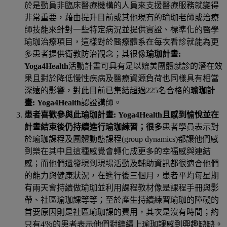
於是動員非臨床醫療機構的人員來支援醫療服務就變得
非常重要，藉由提升目前或其他現有的瑜珈老師或治療
師技能來針對一些特定病況並提供實證、標準化的醫學
瑜珈治療項目，這樣對於醫療體系在每次看診就能為更
多患者提供衛教防治觀念；其很像
瑜珈計畫
:
Yoga4Health
活動計畫可具有足以媲美團體就診的潛在效
果且對於降低慢性疾病及醫療資源負荷也同樣具有相當
深遠的影響，對此目前已集結超過
225
名合格的
瑜珈計
畫
: Yoga4Health
認證講師。
患者喜歡參與此瑜珈計畫
: Yoga4Health
且感到愉悅並在
計畫結束後仍持續進行瑜珈練習；很多
患者學員表示對
於瑜珈課程及團體動態課程
(group dynamics)
都讓他們感
到樂在其中且這種感覺會轉化成更多的幸福感與連結
感；而他們還發現到現場活動及輔助資訊都很適合他們
的能力與健康狀況，在進行後三個月，患者平均每星期
有兩天會持續做瑜珈並利用課程教材像是課程手冊與影
帶、社區瑜珈課等等；至於產生持續練習瑜珈的障礙的
首要原因則是社區瑜珈課的費用，其次是沒有時間；約
只有
4
％的患者表示他們對繼續上瑜珈課感到興趣缺缺。