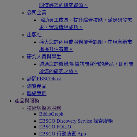
同儕評鑑的研究資源。
公司企業
協助員工成長，提升綜合技能，滿足研發需
求，實現職場成功。
出版社
擴大您的內容或服務覆蓋範圍，在現有新市
場提升佔有率。
研究人員與學生
透過您的機構/組織訪問我們的產品，即刻開
啟您的研究之旅。
訪問EBSCOhost
瀏覽產品
聯絡我們
產品與服務
技術與探索服務
BiblioGraph
EBSCO Discovery Service 探索服務
EBSCO FOLIO
EBSCO 行動裝置 App