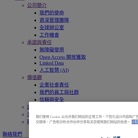
公司簡介
我們的使命
資深管理團隊
全球辦公室
工作機會
承諾與責任
無障礙使用
Open Access 開放獲取
Linked Data
人工智慧 (AI)
價值觀
企業社會責任
我們的員工與社群
信賴與安全
訪問EBSCOhost
瀏覽產品
我们使用 Cookie 以允许我们网站的正常工作、个性化设计内容
聯絡我們
交媒体、广告和分析合作伙伴分享有关您使用我们网站的信息。
隐
聯絡我們