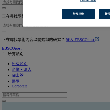
Cookie 设置
全部拒绝
接受
正在尋找學術內容以開始您的研究？
登入 EBSCOhost
正在尋找學術內容以開始您的研究？
登入 EBSCOhost
EBSCO
post
所有類別
所有類別
企業・法人
圖書館
醫學
Corporate