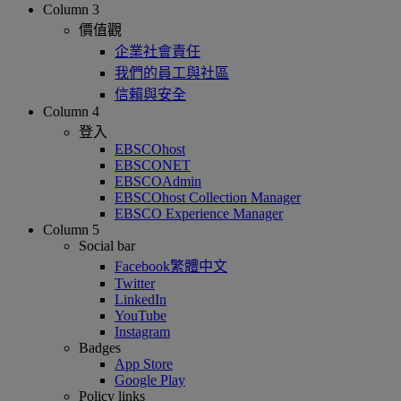
Column 3
價值觀
企業社會責任
我們的員工與社區
信賴與安全
Column 4
登入
EBSCOhost
EBSCONET
EBSCOAdmin
EBSCOhost Collection Manager
EBSCO Experience Manager
Column 5
Social bar
Facebook繁體中文
Twitter
LinkedIn
YouTube
Instagram
Badges
App Store
Google Play
Policy links